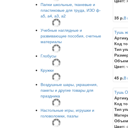
Цвет:
я
Папки школьные, тканевые и
пластиковые для труда, ИЗО ф-
а5, а4, а3, а2
35 р.
В 
Учебные наглядные и
Тушь ж
развивающие пособия, счетные
Артику
материалы
Код то
Тип уп
Размер
Глобусы
Объем
Цвет:
ч
Кружки
45 р.
В 
Воздушные шары, украшения,
пакеты и другие товары для
Тушь O
праздника
Артику
Код то
Тип уп
Настольные игры, игрушки и
Матер
головоломки, пазлы
Объем
Цвет:
с