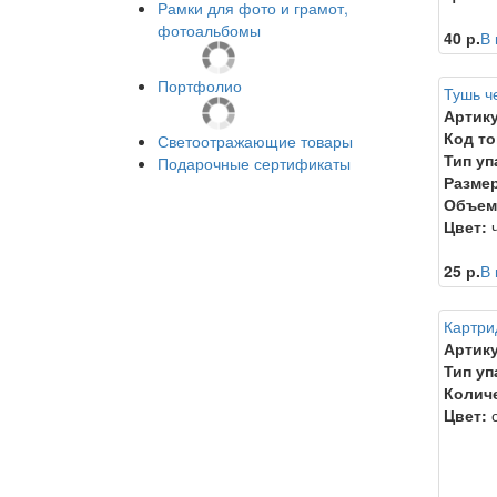
Рамки для фото и грамот,
фотоальбомы
40 р.
В 
Портфолио
Тушь ч
Артику
Код то
Светоотражающие товары
Тип уп
Подарочные сертификаты
Размер
Объем
Цвет:
ч
25 р.
В 
Картри
Артику
Тип уп
Колич
Цвет:
с