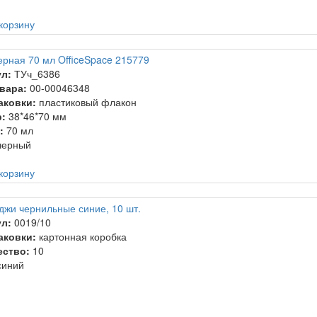
корзину
ерная 70 мл OfficeSpace 215779
л:
ТУч_6386
вара:
00-00046348
аковки:
пластиковый флакон
:
38*46*70 мм
:
70 мл
ерный
корзину
джи чернильные синие, 10 шт.
л:
0019/10
аковки:
картонная коробка
ество:
10
иний