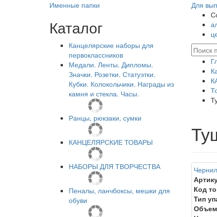
Именные папки
Для вып
С
Каталог
а
ц
Канцелярские наборы для
первоклассников
Г
Медали. Ленты. Дипломы.
К
Значки. Розетки. Статуэтки.
К
Кубки. Колокольчики. Награды из
Т
камня и стекла. Часы.
Т
Ранцы, рюкзаки, сумки
Ту
КАНЦЕЛЯРСКИЕ ТОВАРЫ
НАБОРЫ ДЛЯ ТВОРЧЕСТВА
Чернил
Артику
Код то
Пеналы, ланчбоксы, мешки для
Тип уп
обуви
Объем