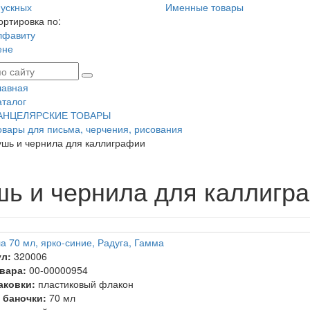
ускных
Именные товары
ортировка по:
лфавиту
ене
лавная
аталог
АНЦЕЛЯРСКИЕ ТОВАРЫ
овары для письма, черчения, рисования
ушь и чернила для каллиграфии
шь и чернила для каллигр
а 70 мл, ярко-синие, Радуга, Гамма
л:
320006
вара:
00-00000954
аковки:
пластиковый флакон
 баночки:
70 мл