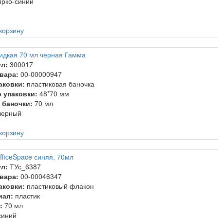
рко-синий
корзину
идкая 70 мл черная Гамма
л:
300017
вара:
00-00000947
аковки:
пластиковая баночка
 упаковки:
48*70 мм
 баночки:
70 мл
ерный
корзину
fficeSpace синяя, 70мл
л:
ТУс_6387
вара:
00-00046347
аковки:
пластиковый флакон
иал:
пластик
:
70 мл
иний