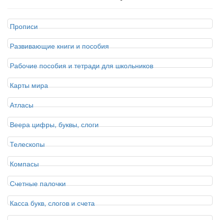
Прописи
Развивающие книги и пособия
Рабочие пособия и тетради для школьников
Карты мира
Атласы
Веера цифры, буквы, слоги
Телескопы
Компасы
Счетные палочки
Касса букв, слогов и счета