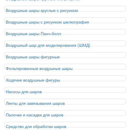
Воздушные шары круглые с рисунком
Воздушные шары с рисунком шелкография
Воздушные шары Панч-болл
Воздушный шар для моделирования (ШМД)
Воздушные шары фигурные
Фольгированные воздушные шары
Ходячие воздушные фигуры
Насосы для шаров
Ленты для завязывания шаров
Палочки и насадки для шаров
Средство для обработки шаров