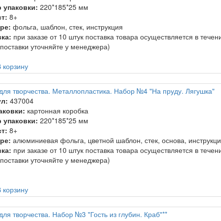
 упаковки:
220*185*25 мм
т:
8+
ре:
фольга, шаблон, стек, инструкция
ка:
при заказе от 10 штук поставка товара осуществляется в тече
 поставки уточняйте у менеджера)
 корзину
для творчества. Металлопластика. Набор №4 "На пруду. Лягушка"
л:
437004
аковки:
картонная коробка
 упаковки:
220*185*25 мм
т:
8+
ре:
алюминиевая фольга, цветной шаблон, стек, основа, инструкц
ка:
при заказе от 10 штук поставка товара осуществляется в тече
 поставки уточняйте у менеджера)
 корзину
ля творчества. Набор №3 "Гость из глубин. Краб"**