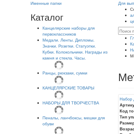
Именные папки
Для вып
С
Каталог
а
ц
Канцелярские наборы для
первоклассников
Г
Медали. Ленты. Дипломы.
К
Значки. Розетки. Статуэтки.
Н
Кубки. Колокольчики. Награды из
М
камня и стекла. Часы.
Ме
Ранцы, рюкзаки, сумки
КАНЦЕЛЯРСКИЕ ТОВАРЫ
Набор 
НАБОРЫ ДЛЯ ТВОРЧЕСТВА
Артику
Код то
Тип уп
Пеналы, ланчбоксы, мешки для
Размер
обуви
Возрас