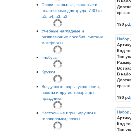
В набо
Папки школьные, тканевые и
Достав
пластиковые для труда, ИЗО ф-
сроках
а5, а4, а3, а2
190 р.
В
Учебные наглядные и
развивающие пособия, счетные
Набор 
материалы
Артику
Код то
Тип уп
Глобусы
Размер
Возрас
Кружки
В набо
Достав
сроках
Воздушные шары, украшения,
пакеты и другие товары для
190 р.
В
праздника
Набор 
Настольные игры, игрушки и
Артику
головоломки, пазлы
Код то
Тип уп