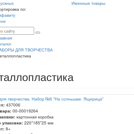
ускных
Именные товары
ортировка по:
лфавиту
ене
лавная
аталог
АБОРЫ ДЛЯ ТВОРЧЕСТВА
еталлопластика
таллопластика
для творчества. Набор №6 "На солнышке. Ящерица"
л:
437006
вара:
00-00019264
аковки:
картонная коробка
 упаковки:
220*185*25 мм
т:
8+