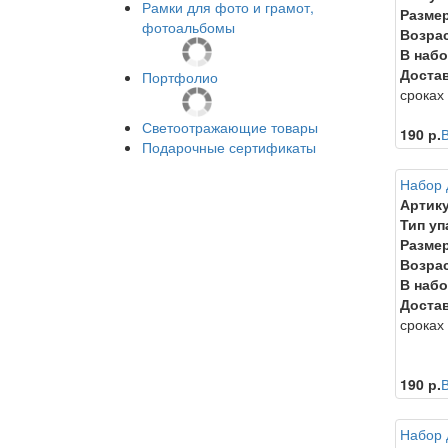
Рамки для фото и грамот,
Размер
фотоальбомы
Возрас
В набо
Достав
Портфолио
сроках
Светоотражающие товары
190 р.
В
Подарочные сертификаты
Набор 
Артику
Тип уп
Размер
Возрас
В набо
Достав
сроках
190 р.
В
Набор д