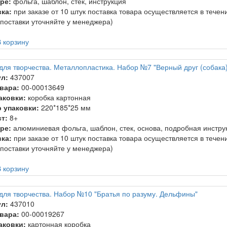
ре:
фольга, шаблон, стек, инструкция
ка:
при заказе от 10 штук поставка товара осуществляется в тече
 поставки уточняйте у менеджера)
 корзину
для творчества. Металлопластика. Набор №7 "Верный друг (собака)
л:
437007
вара:
00-00013649
аковки:
коробка картонная
 упаковки:
220*185*25 мм
т:
8+
ре:
алюминиевая фольга, шаблон, стек, основа, подробная инстру
ка:
при заказе от 10 штук поставка товара осуществляется в тече
 поставки уточняйте у менеджера)
 корзину
для творчества. Набор №10 "Братья по разуму. Дельфины"
л:
437010
вара:
00-00019267
аковки:
картонная коробка