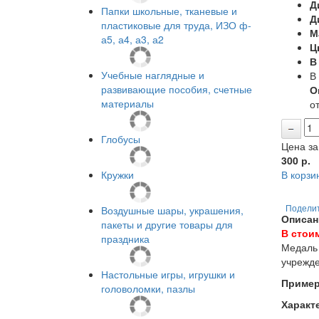
Д
Папки школьные, тканевые и
Д
пластиковые для труда, ИЗО ф-
М
а5, а4, а3, а2
Ц
В
Учебные наглядные и
В
развивающие пособия, счетные
О
материалы
от
Глобусы
Цена за
300
р.
Кружки
В корзи
Воздушные шары, украшения,
Подели
Описан
пакеты и другие товары для
В стои
праздника
Медаль 
учрежде
Настольные игры, игрушки и
Пример
головоломки, пазлы
Характ