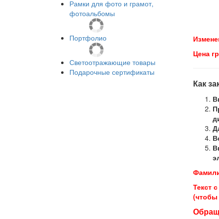
Рамки для фото и грамот,
фотоальбомы
Портфолио
Изменен
Цена г
Светоотражающие товары
Подарочные сертификаты
Как з
В
П
д
Д
В
В
э
Фамили
Текст 
(чтобы
Обраща