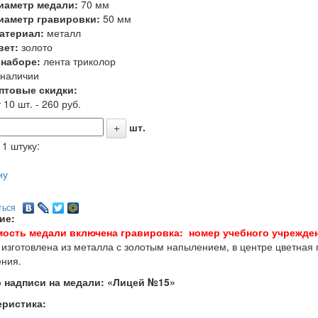
иаметр медали:
70 мм
иаметр гравировки:
50 мм
атериал:
металл
вет:
золото
 наборе:
лента триколор
 наличии
птовые скидки:
 10 шт. - 260 руб.
шт.
 1 штуку:
ну
ться
ие:
мость медали включена гравировка: номер учебного учрежде
изготовлена из металла с золотым напылением, в центре цветная 
ния.
 надписи на медали: «Лицей №15»
еристика: