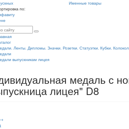
ускных
Именные товары
ортировка по:
лфавиту
ене
лавная
аталог
едали. Ленты. Дипломы. Значки. Розетки. Статуэтки. Кубки. Колокол
едали
едали выпускникам лицея
дивидуальная медаль с н
ыпускница лицея" D8
 →
д