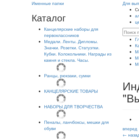
Именные папки
Для вып
С
Каталог
а
ц
Канцелярские наборы для
первоклассников
Г
Медали. Ленты. Дипломы.
К
Значки. Розетки. Статуэтки.
М
Кубки. Колокольчики. Награды из
М
камня и стекла. Часы.
М
Ранцы, рюкзаки, сумки
Ин
КАНЦЕЛЯРСКИЕ ТОВАРЫ
"В
НАБОРЫ ДЛЯ ТВОРЧЕСТВА
Пеналы, ланчбоксы, мешки для
обуви
вперед
← наза