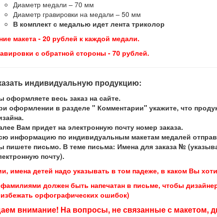
Диаметр медали – 70 мм
Диаметр гравировки на медали – 50 мм
В комплект с медалью идет лента триколор
ие макета - 20 рублей к каждой медали.
равировки с обратной стороны - 70 рублей.
аказать индивидуальную продукцию:
ы оформляете весь заказ на сайте.
ри оформлении в разделе " Комментарии" укажите, что проду
изайна.
алее Вам придет на электронную почту номер заказа.
сю информацию по индивидуальным макетам медалей отправля
ы пишете письмо. В теме письма: Имена для заказа № (указыв
лектронную почту).
и, имена детей надо указывать в том падеже, в каком Вы хоти
с фамилиями должен быть напечатан в письме, чтобы дизайнер
 избежать орфографических ошибок)
ем внимание! На вопросы, не связанные с макетом, ди