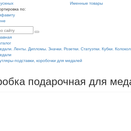
ускных
Именные товары
ортировка по:
лфавиту
ене
лавная
аталог
едали. Ленты. Дипломы. Значки. Розетки. Статуэтки. Кубки. Колокол
едали
утляры-подставки, коробочки для медалей
робка подарочная для мед