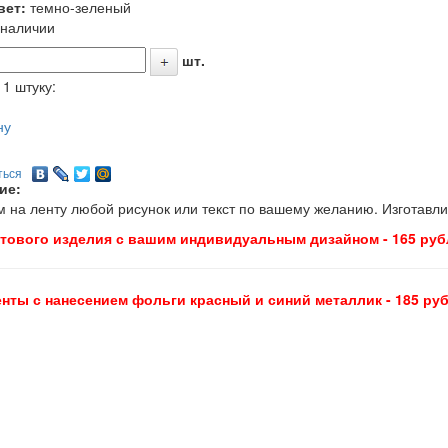
вет:
темно-зеленый
 наличии
шт.
 1 штуку:
ну
ться
ие:
 на ленту любой рисунок или текст по вашему желанию. Изготавл
отового изделия с вашим индивидуальным дизайном - 165 руб
енты с нанесением фольги красный и синий металлик - 185 ру