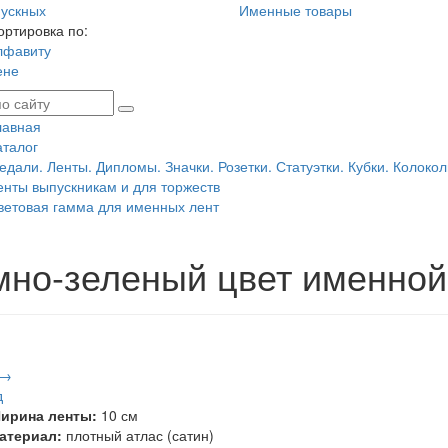
ускных
Именные товары
ортировка по:
лфавиту
ене
лавная
аталог
едали. Ленты. Дипломы. Значки. Розетки. Статуэтки. Кубки. Колокол
енты выпускникам и для торжеств
ветовая гамма для именных лент
мно-зеленый цвет именной
 →
д
ирина ленты:
10 см
атериал:
плотный атлас (сатин)