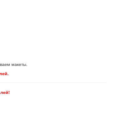
иваем макеты.
лей.
блей!