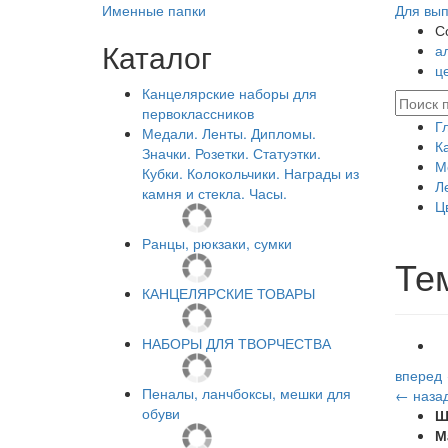
Именные папки
Для вып
С
Каталог
а
ц
Канцелярские наборы для
первоклассников
Г
Медали. Ленты. Дипломы.
К
Значки. Розетки. Статуэтки.
М
Кубки. Колокольчики. Награды из
Л
камня и стекла. Часы.
Ц
Ранцы, рюкзаки, сумки
Те
КАНЦЕЛЯРСКИЕ ТОВАРЫ
НАБОРЫ ДЛЯ ТВОРЧЕСТВА
вперед
Пеналы, ланчбоксы, мешки для
← наза
обуви
Ш
М