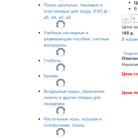
Ц
Папки школьные, тканевые и
В
пластиковые для труда, ИЗО ф-
а5, а4, а3, а2
Цена за
Учебные наглядные и
165
р.
развивающие пособия, счетные
В корзи
материалы
Подели
Описан
Глобусы
Наносим
Цена г
Кружки
Воздушные шары, украшения,
Цена л
пакеты и другие товары для
праздника
Настольные игры, игрушки и
головоломки, пазлы