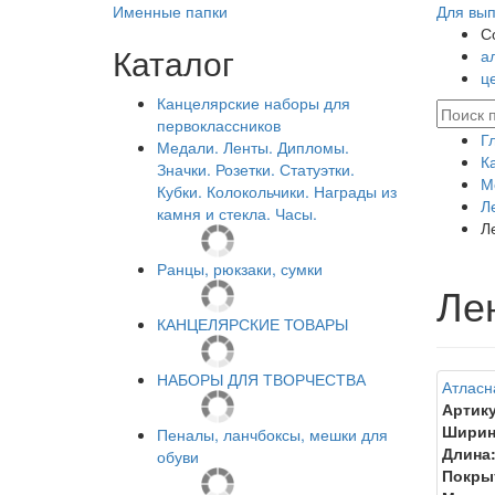
Именные папки
Для вып
С
Каталог
а
ц
Канцелярские наборы для
первоклассников
Г
Медали. Ленты. Дипломы.
К
Значки. Розетки. Статуэтки.
М
Кубки. Колокольчики. Награды из
Л
камня и стекла. Часы.
Л
Ранцы, рюкзаки, сумки
Ле
КАНЦЕЛЯРСКИЕ ТОВАРЫ
НАБОРЫ ДЛЯ ТВОРЧЕСТВА
Атласн
Артику
Ширин
Пеналы, ланчбоксы, мешки для
Длина
обуви
Покры