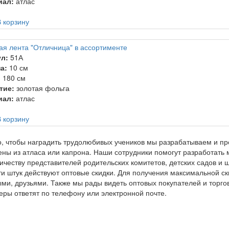
иал:
атлас
 корзину
ая лента "Отличница" в ассортименте
л:
51А
а:
10 см
:
180 см
тие:
золотая фольга
иал:
атлас
 корзину
о, чтобы наградить трудолюбивых учеников мы разрабатываем и пр
ны из атласа или капрона. Наши сотрудники помогут разработать
ичеству представителей родительских комитетов, детских садов и ш
ти штук действуют оптовые скидки. Для получения максимальной с
ми, друзьями. Также мы рады видеть оптовых покупателей и торг
ры ответят по телефону или электронной почте.