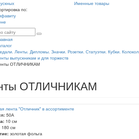
ускных
Именные товары
ортировка по:
лфавиту
ене
лавная
аталог
едали. Ленты. Дипломы. Значки. Розетки. Статуэтки. Кубки. Колокол
енты выпускникам и для торжеств
енты ОТЛИЧНИКАМ
нты ОТЛИЧНИКАМ
ая лента "Отличник" в ассортименте
л:
50А
а:
10 см
:
180 см
тие:
золотая фольга