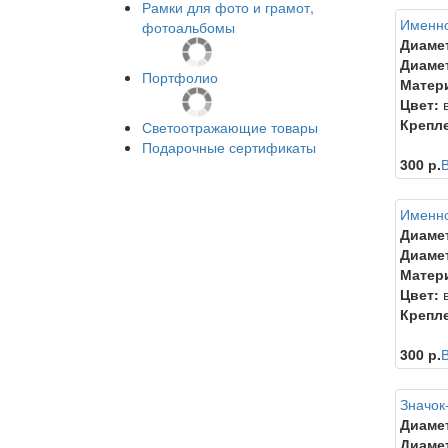
Рамки для фото и грамот,
Именно
фотоальбомы
Диаме
Диамет
Портфолио
Матер
Цвет:
в
Крепл
Светоотражающие товары
Подарочные сертификаты
300 р.
В
Именно
Диаме
Диамет
Матер
Цвет:
в
Крепл
300 р.
В
Значок-
Диаме
Диамет