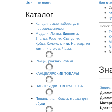
Именные папки
Для вып
С
Каталог
а
ц
Канцелярские наборы для
первоклассников
Г
Медали. Ленты. Дипломы.
К
Значки. Розетки. Статуэтки.
М
Кубки. Колокольчики. Награды из
З
камня и стекла. Часы.
З
Ранцы, рюкзаки, сумки
Зн
КАНЦЕЛЯРСКИЕ ТОВАРЫ
НАБОРЫ ДЛЯ ТВОРЧЕСТВА
Значок-
Диаме
Диамет
Пеналы, ланчбоксы, мешки для
Матер
обуви
Цвет:
в