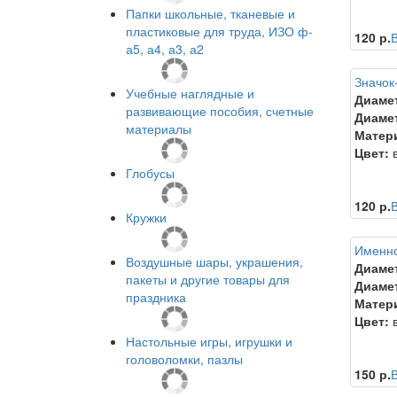
Папки школьные, тканевые и
пластиковые для труда, ИЗО ф-
120 р.
В
а5, а4, а3, а2
Значок-
Учебные наглядные и
Диаме
развивающие пособия, счетные
Диамет
материалы
Матер
Цвет:
в
Глобусы
120 р.
В
Кружки
Именно
Воздушные шары, украшения,
Диаме
пакеты и другие товары для
Диамет
праздника
Матер
Цвет:
в
Настольные игры, игрушки и
головоломки, пазлы
150 р.
В