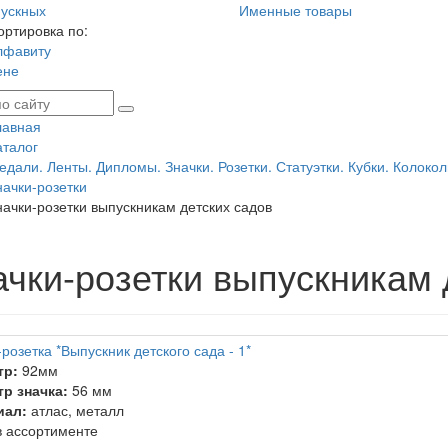
ускных
Именные товары
ортировка по:
лфавиту
ене
лавная
аталог
едали. Ленты. Дипломы. Значки. Розетки. Статуэтки. Кубки. Колокол
начки-розетки
начки-розетки выпускникам детских садов
ачки-розетки выпускникам 
розетка *Выпускник детского сада - 1*
тр:
92мм
р значка:
56 мм
иал:
атлас, металл
 ассортименте