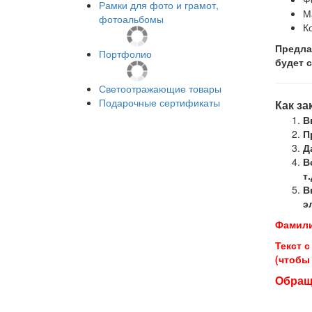
Рамки для фото и грамот,
М
фотоальбомы
К
Предла
Портфолио
будет с
Светоотражающие товары
Подарочные сертификаты
Как з
В
П
Д
В
т
В
э
Фамилии
Текст 
(чтобы
Обраща