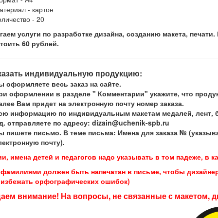
атериал - картон
оличество - 20
гаем услуги по разработке дизайна, созданию макета, печат
тоить 60 рублей.
аказать индивидуальную продукцию:
ы оформляете весь заказ на сайте.
ри оформлении в разделе " Комментарии" укажите, что проду
алее Вам придет на электронную почту номер заказа.
сю информацию по индивидуальным макетам медалей, лент, бл
.д. отправляете по адресу: dizain@uchenik-spb.ru
ы пишете письмо. В теме письма: Имена для заказа № (указыв
лектронную почту).
, имена детей и педагогов надо указывать в том падеже, в к
с фамилиями должен быть напечатан в письме, чтобы дизайнер
 избежать орфографических ошибок)
ем внимание! На вопросы, не связанные с макетом, ди