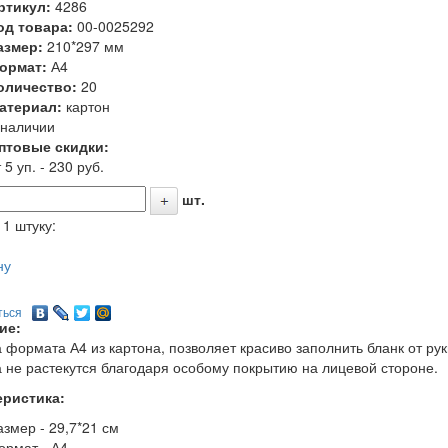
ртикул:
4286
од товара:
00-0025292
азмер:
210*297 мм
ормат:
А4
оличество:
20
атериал:
картон
 наличии
птовые скидки:
 5 уп. - 230 руб.
шт.
 1 штуку:
ну
ться
ие:
 формата А4 из картона, позволяет красиво заполнить бланк от ру
 не растекутся благодаря особому покрытию на лицевой стороне.
еристика:
азмер - 29,7*21 см
ормат - А4