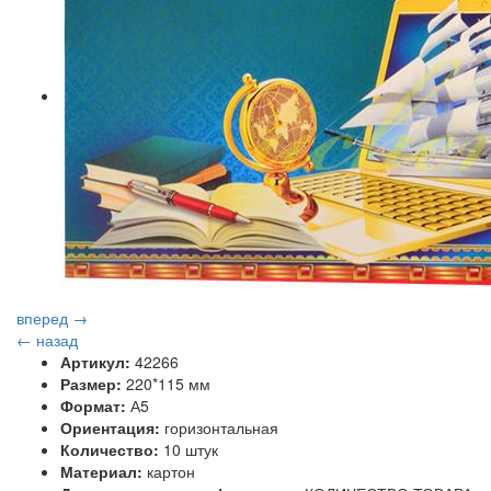
вперед →
← назад
Артикул:
42266
Размер:
220*115 мм
Формат:
А5
Ориентация:
горизонтальная
Количество:
10 штук
Материал:
картон