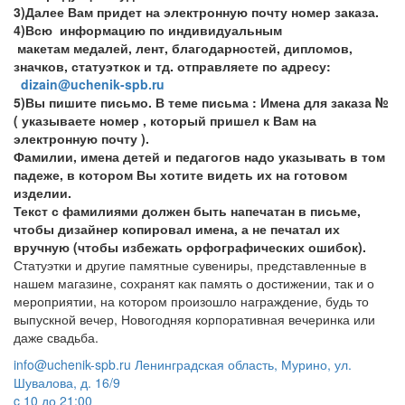
3)Далее Вам придет на электронную почту номер заказа.
4)Всю информацию по индивидуальным
макетам медалей, лент, благодарностей, дипломов,
значков, статуэткок и тд. отправляете по адресу:
dizain@uchenik-spb.ru
5)Вы пишите письмо. В теме письма : Имена для заказа №
( указываете номер , который пришел к Вам на
электронную почту ).
Фамилии, имена детей и педагогов надо указывать в том
падеже, в котором Вы хотите видеть их на готовом
изделии.
Текст с фамилиями должен быть напечатан в письме,
чтобы дизайнер копировал имена, а не печатал их
вручную (чтобы избежать орфографических ошибок).
Статуэтки и другие памятные сувениры, представленные в
нашем магазине, сохранят как память о достижении, так и о
мероприятии, на котором произошло награждение, будь то
выпускной вечер, Новогодняя корпоративная вечеринка или
даже свадьба.
info@uchenik-spb.ru
Ленинградская область, Мурино, ул.
Шувалова, д. 16/9
c 10 до 21:00