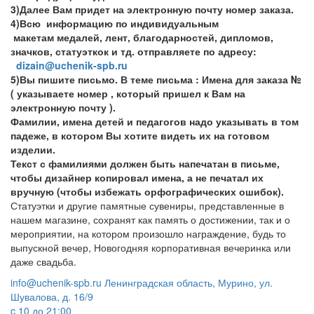
3)Далее Вам придет на электронную почту номер заказа.
4)Всю информацию по индивидуальным
макетам медалей, лент, благодарностей, дипломов,
значков, статуэткок и тд. отправляете по адресу:
dizain@uchenik-spb.ru
5)Вы пишите письмо. В теме письма : Имена для заказа №
( указываете номер , который пришел к Вам на
электронную почту ).
Фамилии, имена детей и педагогов надо указывать в том
падеже, в котором Вы хотите видеть их на готовом
изделии.
Текст с фамилиями должен быть напечатан в письме,
чтобы дизайнер копировал имена, а не печатал их
вручную (чтобы избежать орфографических ошибок).
Статуэтки и другие памятные сувениры, представленные в
нашем магазине, сохранят как память о достижении, так и о
мероприятии, на котором произошло награждение, будь то
выпускной вечер, Новогодняя корпоративная вечеринка или
даже свадьба.
info@uchenik-spb.ru
Ленинградская область, Мурино, ул.
Шувалова, д. 16/9
c 10 до 21:00