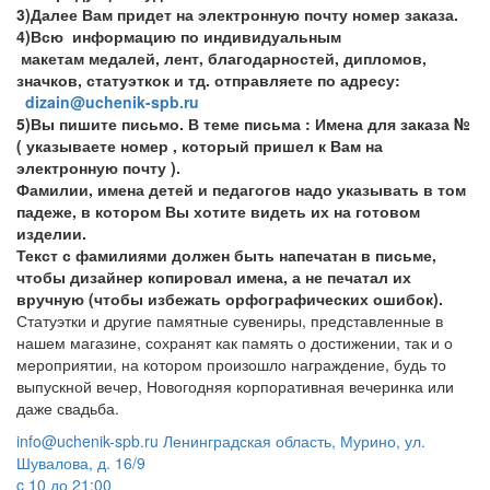
3)Далее Вам придет на электронную почту номер заказа.
4)Всю информацию по индивидуальным
макетам медалей, лент, благодарностей, дипломов,
значков, статуэткок и тд. отправляете по адресу:
dizain@uchenik-spb.ru
5)Вы пишите письмо. В теме письма : Имена для заказа №
( указываете номер , который пришел к Вам на
электронную почту ).
Фамилии, имена детей и педагогов надо указывать в том
падеже, в котором Вы хотите видеть их на готовом
изделии.
Текст с фамилиями должен быть напечатан в письме,
чтобы дизайнер копировал имена, а не печатал их
вручную (чтобы избежать орфографических ошибок).
Статуэтки и другие памятные сувениры, представленные в
нашем магазине, сохранят как память о достижении, так и о
мероприятии, на котором произошло награждение, будь то
выпускной вечер, Новогодняя корпоративная вечеринка или
даже свадьба.
info@uchenik-spb.ru
Ленинградская область, Мурино, ул.
Шувалова, д. 16/9
c 10 до 21:00