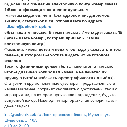
3)Далее Вам придет на электронную почту номер заказа.
4)Всю информацию по индивидуальным
макетам медалей, лент, благодарностей, дипломов,
значков, статуэткок и тд. отправляете по адресу:
dizain@uchenik-spb.ru
5)Вы пишите письмо. В теме письма : Имена для заказа №
( указываете номер , который пришел к Вам на
электронную почту ).
Фамилии, имена детей и педагогов надо указывать в том
падеже, в котором Вы хотите видеть их на готовом
изделии.
Текст с фамилиями должен быть напечатан в письме,
чтобы дизайнер копировал имена, а не печатал их
вручную (чтобы избежать орфографических ошибок).
Статуэтки и другие памятные сувениры, представленные в
нашем магазине, сохранят как память о достижении, так и о
мероприятии, на котором произошло награждение, будь то
выпускной вечер, Новогодняя корпоративная вечеринка или
даже свадьба.
info@uchenik-spb.ru
Ленинградская область, Мурино, ул.
Шувалова, д. 16/9
c 10 до 21:00