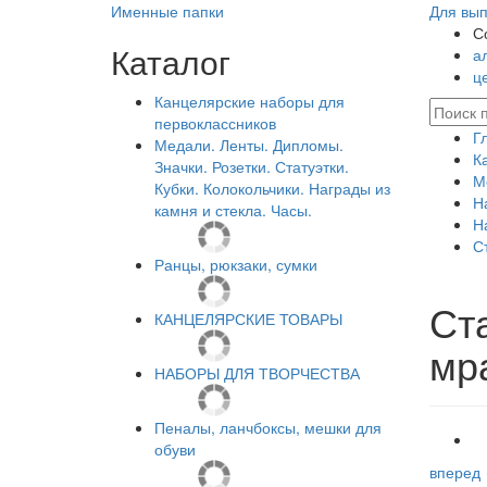
Именные папки
Для вып
С
Каталог
а
ц
Канцелярские наборы для
первоклассников
Г
Медали. Ленты. Дипломы.
К
Значки. Розетки. Статуэтки.
М
Кубки. Колокольчики. Награды из
Н
камня и стекла. Часы.
Н
С
Ранцы, рюкзаки, сумки
Ст
КАНЦЕЛЯРСКИЕ ТОВАРЫ
мр
НАБОРЫ ДЛЯ ТВОРЧЕСТВА
Пеналы, ланчбоксы, мешки для
обуви
вперед