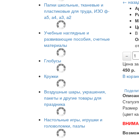
← наза
Папки школьные, тканевые и
А
пластиковые для труда, ИЗО ф-
Р
а5, а4, а3, а2
М
Ц
Учебные наглядные и
В
развивающие пособия, счетные
О
материалы
от
Глобусы
Цена за
450
р.
Кружки
В корзи
Воздушные шары, украшения,
Подели
Описан
пакеты и другие товары для
Статуэт
праздника
Размер 
(цвет к
Настольные игры, игрушки и
ВНИМА
головоломки, пазлы
Возмож