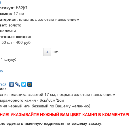
д
ртикул:
F32|G
азмер:
17 см
атериал:
пластик с золотым напылением
вет:
золото
 наличии
птовые скидки:
 50 шт - 400 руб
шт.
 1 штуку:
ну
ться
ие:
ка из пластика высотой 17 см, покрыта золотым напылением.
мраморного камня - 6см*6см*2см
амня черный или бежевый по Вашему желанию)
НИЕ! УКАЗЫВАЙТЕ НУЖНЫЙ ВАМ ЦВЕТ КАМНЯ В КОММЕНТАРИ
но сделать именную надписью по вашему заказу.