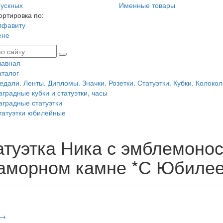
ускных
Именные товары
ортировка по:
лфавиту
ене
лавная
аталог
едали. Ленты. Дипломы. Значки. Розетки. Статуэтки. Кубки. Колокол
аградные кубки и статуэтки, часы
аградные статуэтки
татуэтки юбилейные
атуэтка Ника с эмблемоно
аморном камне *С Юбилее
 →