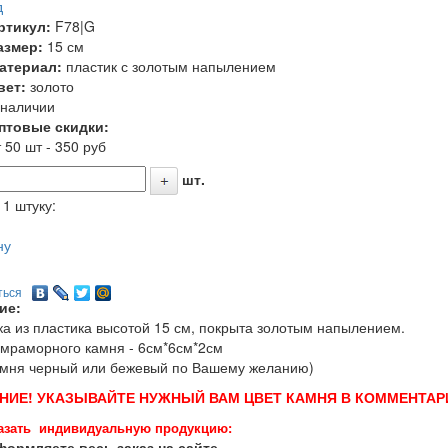
д
ртикул:
F78|G
азмер:
15 см
атериал:
пластик с золотым напылением
вет:
золото
 наличии
птовые скидки:
 50 шт - 350 руб
шт.
 1 штуку:
ну
ться
ие:
ка из пластика высотой 15 см, покрыта золотым напылением.
мраморного камня - 6см*6см*2см
амня черный или бежевый по Вашему желанию)
НИЕ! УКАЗЫВАЙТЕ НУЖНЫЙ ВАМ ЦВЕТ КАМНЯ В КОММЕНТАРИ
азать индивидуальную продукцию:
ормляете весь заказ на сайте.