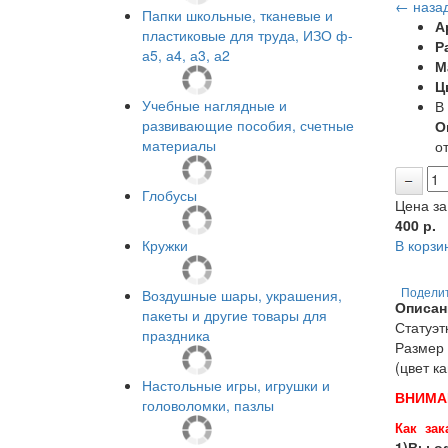
← наза
Папки школьные, тканевые и
А
пластиковые для труда, ИЗО ф-
Р
а5, а4, а3, а2
М
Ц
Учебные наглядные и
В
развивающие пособия, счетные
О
материалы
от
Глобусы
Цена за
400
р.
Кружки
В корзи
Воздушные шары, украшения,
Подели
Описан
пакеты и другие товары для
Статуэт
праздника
Размер 
(цвет к
Настольные игры, игрушки и
ВНИМА
головоломки, пазлы
Как зак
1)Вы оф