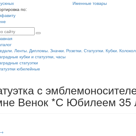
ускных
Именные товары
ортировка по:
лфавиту
ене
лавная
аталог
едали. Ленты. Дипломы. Значки. Розетки. Статуэтки. Кубки. Колокол
аградные кубки и статуэтки, часы
аградные статуэтки
татуэтки юбилейные
атуэтка с эмблемоносител
мне Венок *С Юбилеем 35 
 →