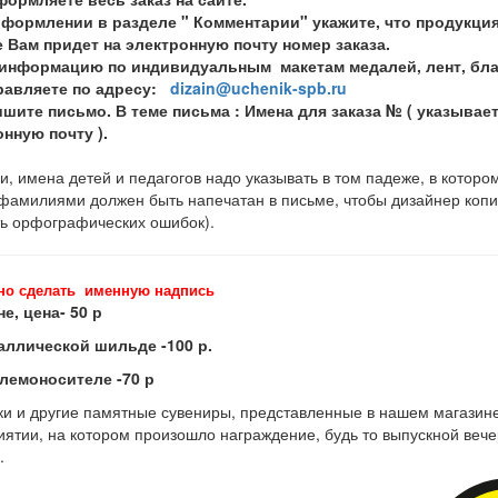
оформлении в разделе " Комментарии" укажите, что продукци
 Вам придет на электронную почту номер заказа.
информацию по индивидуальным макетам медалей, лент, благо
правляете по адресу:
dizain@uchenik-spb.ru
шите письмо. В теме письма : Имена для заказа № ( указывае
нную почту ).
, имена детей и педагогов надо указывать в том падеже, в котором
 фамилиями должен быть напечатан в письме, чтобы дизайнер копи
ь орфографических ошибок).
но сделать именную надпись
не, цена- 50 р
аллической шильде -100 р.
блемоносителе -70 р
ки и другие памятные сувениры, представленные в нашем магазине,
ятии, на котором произошло награждение, будь то выпускной вече
.