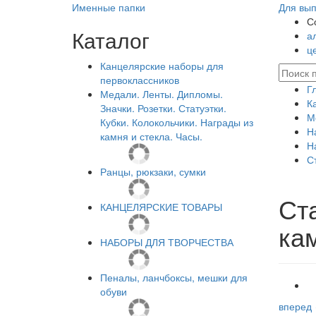
Именные папки
Для вып
С
Каталог
а
ц
Канцелярские наборы для
первоклассников
Г
Медали. Ленты. Дипломы.
К
Значки. Розетки. Статуэтки.
М
Кубки. Колокольчики. Награды из
Н
камня и стекла. Часы.
Н
С
Ранцы, рюкзаки, сумки
Ст
КАНЦЕЛЯРСКИЕ ТОВАРЫ
ка
НАБОРЫ ДЛЯ ТВОРЧЕСТВА
Пеналы, ланчбоксы, мешки для
обуви
вперед