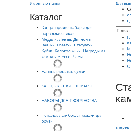
Именные папки
Для вып
С
Каталог
а
ц
Канцелярские наборы для
первоклассников
Г
Медали. Ленты. Дипломы.
К
Значки. Розетки. Статуэтки.
М
Кубки. Колокольчики. Награды из
Н
камня и стекла. Часы.
Н
С
Ранцы, рюкзаки, сумки
Ст
КАНЦЕЛЯРСКИЕ ТОВАРЫ
ка
НАБОРЫ ДЛЯ ТВОРЧЕСТВА
Пеналы, ланчбоксы, мешки для
обуви
вперед