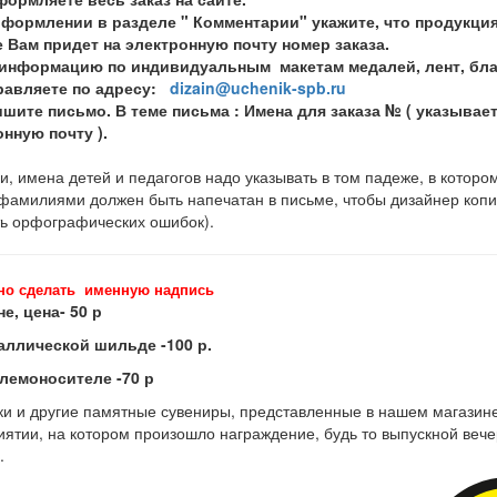
оформлении в разделе " Комментарии" укажите, что продукци
 Вам придет на электронную почту номер заказа.
информацию по индивидуальным макетам медалей, лент, благо
правляете по адресу:
dizain@uchenik-spb.ru
шите письмо. В теме письма : Имена для заказа № ( указывае
нную почту ).
, имена детей и педагогов надо указывать в том падеже, в котором
 фамилиями должен быть напечатан в письме, чтобы дизайнер копи
ь орфографических ошибок).
но сделать именную надпись
не, цена- 50 р
аллической шильде -100 р.
блемоносителе -70 р
ки и другие памятные сувениры, представленные в нашем магазине,
ятии, на котором произошло награждение, будь то выпускной вече
.