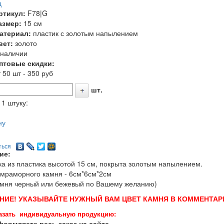
д
ртикул:
F78|G
азмер:
15 см
атериал:
пластик с золотым напылением
вет:
золото
 наличии
птовые скидки:
 50 шт - 350 руб
шт.
 1 штуку:
ну
ться
ие:
ка из пластика высотой 15 см, покрыта золотым напылением.
мраморного камня - 6см*6см*2см
амня черный или бежевый по Вашему желанию)
НИЕ! УКАЗЫВАЙТЕ НУЖНЫЙ ВАМ ЦВЕТ КАМНЯ В КОММЕНТАРИ
азать индивидуальную продукцию:
ормляете весь заказ на сайте.