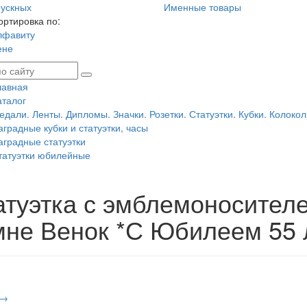
ускных
Именные товары
ортировка по:
лфавиту
ене
лавная
аталог
едали. Ленты. Дипломы. Значки. Розетки. Статуэтки. Кубки. Колокол
аградные кубки и статуэтки, часы
аградные статуэтки
татуэтки юбилейные
атуэтка с эмблемоносител
мне Венок *С Юбилеем 55 
 →