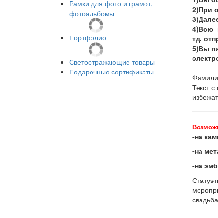
Рамки для фото и грамот,
2)При 
фотоальбомы
3)Далее
4)Всю 
Портфолио
тд. от
5)Вы пи
электро
Светоотражающие товары
Подарочные сертификаты
Фамилии
Текст с
избежат
Возмож
-на кам
-на мет
-на эм
Статуэт
меропри
свадьба