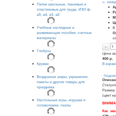
← наза
Папки школьные, тканевые и
А
пластиковые для труда, ИЗО ф-
Р
а5, а4, а3, а2
М
Ц
Учебные наглядные и
В
развивающие пособия, счетные
О
материалы
от
Глобусы
Цена за
400
р.
Кружки
В корзи
Воздушные шары, украшения,
Подели
Описан
пакеты и другие товары для
Статуэт
праздника
Размер 
(цвет к
Настольные игры, игрушки и
ВНИМА
головоломки, пазлы
Как зак
1)Вы оф