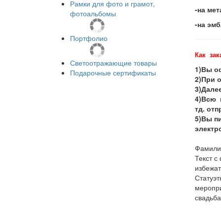
Рамки для фото и грамот,
-на мет
фотоальбомы
-на эм
Портфолио
Как зак
Светоотражающие товары
1)Вы оф
Подарочные сертификаты
2)При 
3)Далее
4)Всю 
тд. от
5)Вы пи
электро
Фамилии
Текст с
избежат
Статуэт
меропри
свадьба