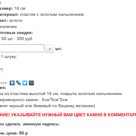
д
азмер:
16 см
атериал:
пластик с золотым напылением
вет:
золото
 наличии
птовые скидки:
 50 шт - 350 руб
шт.
 1 штуку:
ну
ться
ие:
ка из пластика высотой 16 см, покрыта золотым напылением.
мраморного камня - 5см*5см*2см
амня черный или бежевый по Вашему желанию)
НИЕ! УКАЗЫВАЙТЕ НУЖНЫЙ ВАМ ЦВЕТ КАМНЯ В КОММЕНТАРИ
о сделать именную надпись:
не, цена- 50 р