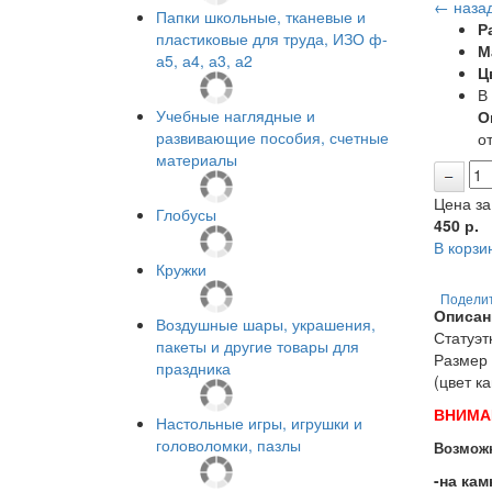
← наза
Папки школьные, тканевые и
Р
пластиковые для труда, ИЗО ф-
М
а5, а4, а3, а2
Ц
В
Учебные наглядные и
О
развивающие пособия, счетные
от
материалы
Цена за
Глобусы
450
р.
В корзи
Кружки
Подели
Описан
Воздушные шары, украшения,
Статуэт
пакеты и другие товары для
Размер 
праздника
(цвет к
ВНИМА
Настольные игры, игрушки и
головоломки, пазлы
Возможн
-на кам