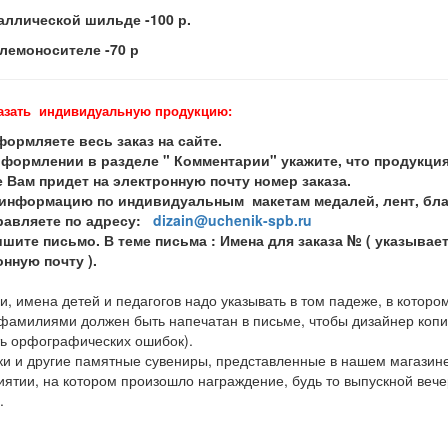
аллической шильде -100 р.
блемоносителе -70 р
азать индивидуальную продукцию:
ормляете весь заказ на сайте.
оформлении в разделе " Комментарии" укажите, что продукци
 Вам придет на электронную почту номер заказа.
информацию по индивидуальным макетам медалей, лент, благо
правляете по адресу:
dizain@uchenik-spb.ru
шите письмо. В теме письма : Имена для заказа № ( указывае
нную почту ).
, имена детей и педагогов надо указывать в том падеже, в котором
 фамилиями должен быть напечатан в письме, чтобы дизайнер копи
ь орфографических ошибок).
ки и другие памятные сувениры, представленные в нашем магазине,
ятии, на котором произошло награждение, будь то выпускной вече
.