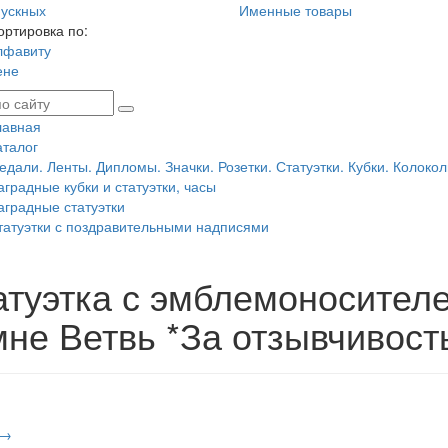
ускных
Именные товары
ортировка по:
лфавиту
ене
лавная
аталог
едали. Ленты. Дипломы. Значки. Розетки. Статуэтки. Кубки. Колокол
аградные кубки и статуэтки, часы
аградные статуэтки
татуэтки с поздравительными надписями
атуэтка с эмблемоносител
мне Ветвь *За отзывчивост
 →