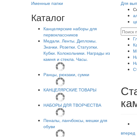
Именные папки
Для вып
С
Каталог
а
ц
Канцелярские наборы для
первоклассников
Г
Медали. Ленты. Дипломы.
К
Значки. Розетки. Статуэтки.
М
Кубки. Колокольчики. Награды из
Н
камня и стекла. Часы.
Н
С
Ранцы, рюкзаки, сумки
Ст
КАНЦЕЛЯРСКИЕ ТОВАРЫ
ка
НАБОРЫ ДЛЯ ТВОРЧЕСТВА
Пеналы, ланчбоксы, мешки для
обуви
вперед