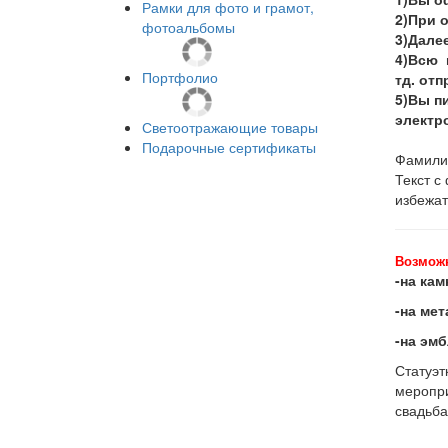
Рамки для фото и грамот,
2)При 
фотоальбомы
3)Далее
4)Всю 
Портфолио
тд. от
5)Вы пи
электро
Светоотражающие товары
Подарочные сертификаты
Фамилии
Текст с
избежат
Возмож
-на кам
-на мет
-на эм
Статуэт
меропри
свадьба