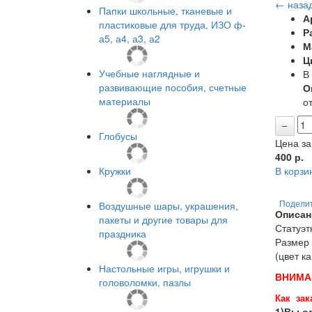
← наза
Папки школьные, тканевые и
А
пластиковые для труда, ИЗО ф-
Р
а5, а4, а3, а2
М
Ц
Учебные наглядные и
В
развивающие пособия, счетные
О
материалы
от
Глобусы
Цена за
400
р.
Кружки
В корзи
Воздушные шары, украшения,
Подели
Описан
пакеты и другие товары для
Статуэт
праздника
Размер 
(цвет к
Настольные игры, игрушки и
ВНИМА
головоломки, пазлы
Как зак
1)Вы оф