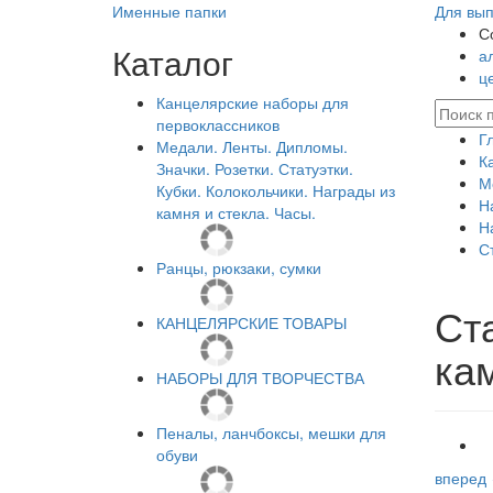
Именные папки
Для вып
С
Каталог
а
ц
Канцелярские наборы для
первоклассников
Г
Медали. Ленты. Дипломы.
К
Значки. Розетки. Статуэтки.
М
Кубки. Колокольчики. Награды из
Н
камня и стекла. Часы.
Н
С
Ранцы, рюкзаки, сумки
Ст
КАНЦЕЛЯРСКИЕ ТОВАРЫ
ка
НАБОРЫ ДЛЯ ТВОРЧЕСТВА
Пеналы, ланчбоксы, мешки для
обуви
вперед