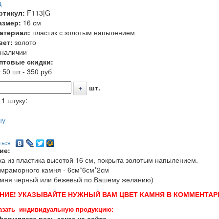
д
ртикул:
F113|G
азмер:
16 см
атериал:
пластик с золотым напылением
вет:
золото
 наличии
птовые скидки:
 50 шт - 350 руб
шт.
 1 штуку:
ну
ться
ие:
ка из пластика высотой 16 см, покрыта золотым напылением.
мраморного камня - 6см*6см*2см
амня черный или бежевый по Вашему желанию)
НИЕ! УКАЗЫВАЙТЕ НУЖНЫЙ ВАМ ЦВЕТ КАМНЯ В КОММЕНТАРИ
азать индивидуальную продукцию:
ормляете весь заказ на сайте.