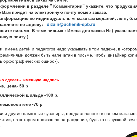
оформлении в разделе " Комментарии" укажите, что продукци
 Вам придет на электронную почту номер заказа.
информацию по индивидуальным макетам медалей, лент, благо
правляете по адресу:
dizain@uchenik-spb.ru
шите письмо. В теме письма : Имена для заказа № ( указывае
нную почту ).
, имена детей и педагогов надо указывать в том падеже, в котором
 фамилиями должен быть напечатан в письме, чтобы дизайнер копи
ь орфографических ошибок).
но сделать именную надпись
не, цена- 50 р
аллической шильде -100 р.
блемоносителе -70 р
ки и другие памятные сувениры, представленные в нашем магазине,
ятии, на котором произошло награждение, будь то выпускной вече
.