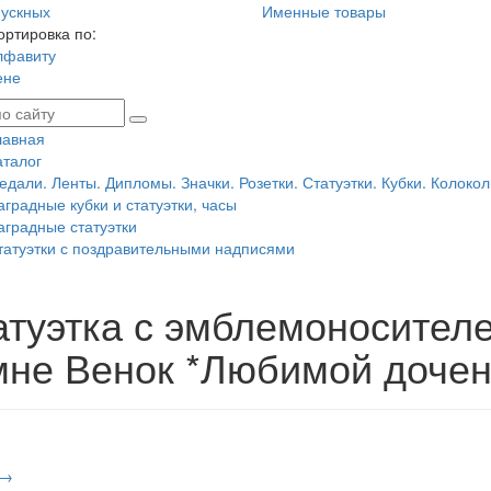
ускных
Именные товары
ортировка по:
лфавиту
ене
лавная
аталог
едали. Ленты. Дипломы. Значки. Розетки. Статуэтки. Кубки. Колокол
аградные кубки и статуэтки, часы
аградные статуэтки
татуэтки с поздравительными надписями
атуэтка с эмблемоносител
мне Венок *Любимой дочен
 →