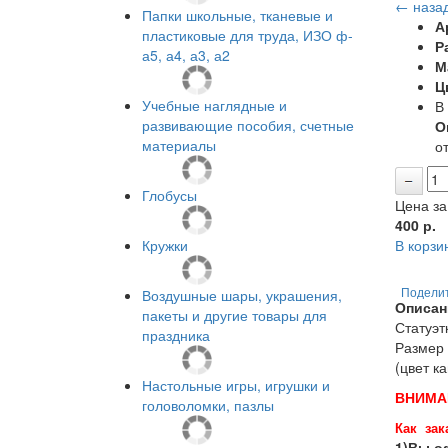
← наза
Папки школьные, тканевые и
А
пластиковые для труда, ИЗО ф-
Р
а5, а4, а3, а2
М
Ц
Учебные наглядные и
В
развивающие пособия, счетные
О
материалы
от
Глобусы
Цена за
400
р.
Кружки
В корзи
Воздушные шары, украшения,
Подели
Описан
пакеты и другие товары для
Статуэт
праздника
Размер 
(цвет к
Настольные игры, игрушки и
ВНИМА
головоломки, пазлы
Как зак
1)Вы оф