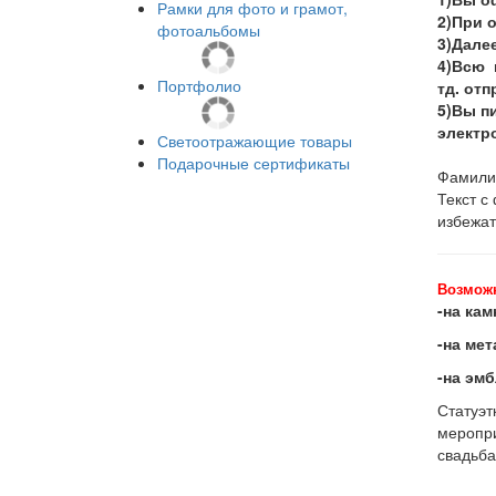
Рамки для фото и грамот,
2)При 
фотоальбомы
3)Далее
4)Всю 
Портфолио
тд. от
5)Вы пи
электро
Светоотражающие товары
Подарочные сертификаты
Фамилии
Текст с
избежат
Возмож
-на кам
-на мет
-на эм
Статуэт
меропри
свадьба