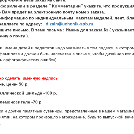
оформлении в разделе " Комментарии" укажите, что продукци
 Вам придет на электронную почту номер заказа.
информацию по индивидуальным макетам медалей, лент, благо
правляете по адресу:
dizain@uchenik-spb.ru
шите письмо. В теме письма : Имена для заказа № ( указывае
нную почту ).
, имена детей и педагогов надо указывать в том падеже, в котором
 фамилиями должен быть напечатан в письме, чтобы дизайнер копи
ь орфографических ошибок).
но сделать именную надпись
не, цена- 50 р
аллической шильде -100 р.
блемоносителе -70 р
ки и другие памятные сувениры, представленные в нашем магазине,
ятии, на котором произошло награждение, будь то выпускной вече
.