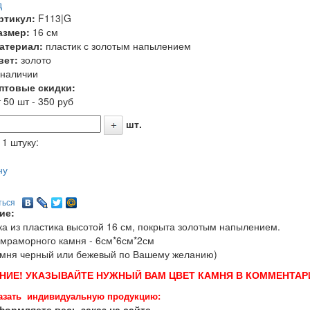
д
ртикул:
F113|G
азмер:
16 см
атериал:
пластик с золотым напылением
вет:
золото
 наличии
птовые скидки:
 50 шт - 350 руб
шт.
 1 штуку:
ну
ться
ие:
ка из пластика высотой 16 см, покрыта золотым напылением.
мраморного камня - 6см*6см*2см
амня черный или бежевый по Вашему желанию)
НИЕ! УКАЗЫВАЙТЕ НУЖНЫЙ ВАМ ЦВЕТ КАМНЯ В КОММЕНТАРИ
азать индивидуальную продукцию:
ормляете весь заказ на сайте.