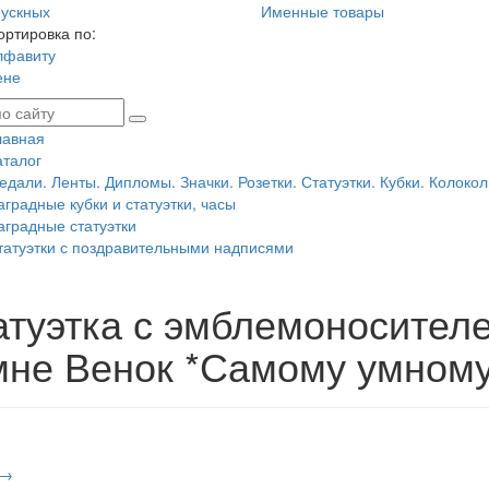
ускных
Именные товары
ортировка по:
лфавиту
ене
лавная
аталог
едали. Ленты. Дипломы. Значки. Розетки. Статуэтки. Кубки. Колокол
аградные кубки и статуэтки, часы
аградные статуэтки
татуэтки с поздравительными надписями
атуэтка с эмблемоносител
мне Венок *Самому умному
 →