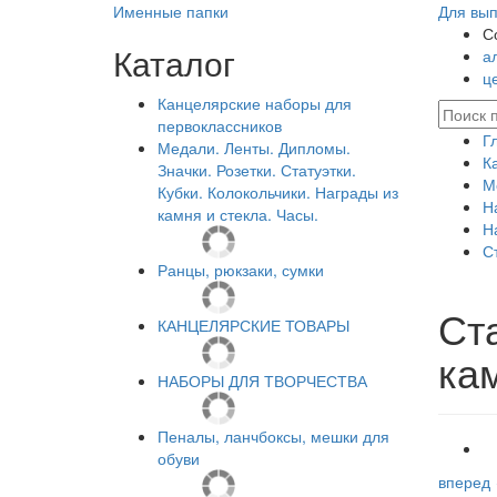
Именные папки
Для вып
С
Каталог
а
ц
Канцелярские наборы для
первоклассников
Г
Медали. Ленты. Дипломы.
К
Значки. Розетки. Статуэтки.
М
Кубки. Колокольчики. Награды из
Н
камня и стекла. Часы.
Н
С
Ранцы, рюкзаки, сумки
Ст
КАНЦЕЛЯРСКИЕ ТОВАРЫ
ка
НАБОРЫ ДЛЯ ТВОРЧЕСТВА
Пеналы, ланчбоксы, мешки для
обуви
вперед