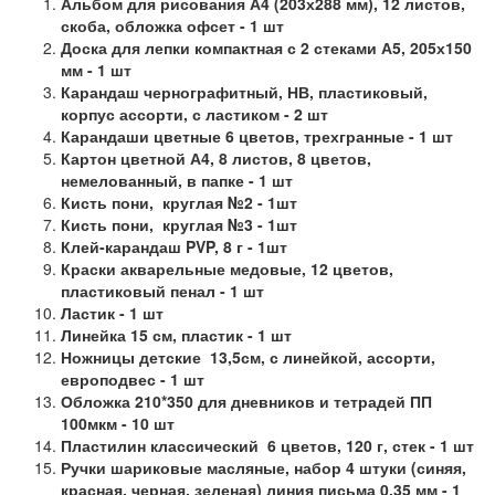
Альбом для рисования А4 (203х288 мм), 12 листов,
скоба, обложка офсет - 1 шт
Доска для лепки компактная с 2 стеками А5, 205х150
мм - 1 шт
Карандаш чернографитный, НВ, пластиковый,
корпус ассорти, с ластиком - 2 шт
Карандаши цветные 6 цветов, трехгранные - 1 шт
Картон цветной А4, 8 листов, 8 цветов,
немелованный, в папке - 1 шт
Кисть пони, круглая №2 - 1шт
Кисть пони, круглая №3 - 1шт
Клей-карандаш
PVP
, 8 г - 1шт
Краски акварельные медовые, 12 цветов,
пластиковый пенал - 1 шт
Ластик - 1 шт
Линейка 15 см, пластик - 1 шт
Ножницы детские 13,5см, с линейкой, ассорти,
европодвес - 1 шт
Обложка 210*350 для дневников и тетрадей ПП
100мкм - 10 шт
Пластилин классический 6 цветов, 120 г, стек - 1 шт
Ручки шариковые масляные, набор 4 штуки (синяя,
красная, черная, зеленая) линия письма 0,35 мм - 1