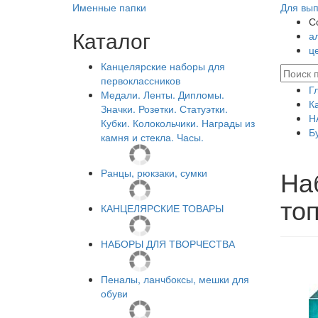
Именные папки
Для вып
С
Каталог
а
ц
Канцелярские наборы для
первоклассников
Г
Медали. Ленты. Дипломы.
К
Значки. Розетки. Статуэтки.
Н
Кубки. Колокольчики. Награды из
Б
камня и стекла. Часы.
На
Ранцы, рюкзаки, сумки
то
КАНЦЕЛЯРСКИЕ ТОВАРЫ
НАБОРЫ ДЛЯ ТВОРЧЕСТВА
Пеналы, ланчбоксы, мешки для
обуви