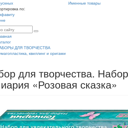
ускных
Именные товары
ортировка по:
лфавиту
ене
лавная
аталог
АБОРЫ ДЛЯ ТВОРЧЕСТВА
умагопластика, квиллинг и оригами
бор для творчества. Набор
пиария «Розовая сказка»