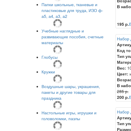
Возрас
Папки школьные, тканевые и
В набо
пластиковые для труда, ИЗО ф-
а5, а4, а3, а2
195 р.
В
Учебные наглядные и
развивающие пособия, счетные
Набор 
материалы
Артику
Код то
Тип уп
Глобусы
Матер
Вес:
10
Кружки
Цвет:
и
Возрас
В набо
Воздушные шары, украшения,
285 р.
пакеты и другие товары для
200 р.
В
праздника
Набор 
Настольные игры, игрушки и
Артику
головоломки, пазлы
Тип уп
Размер