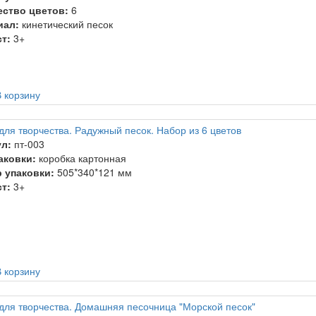
ство цветов:
6
иал:
кинетический песок
т:
3+
 корзину
для творчества. Радужный песок. Набор из 6 цветов
л:
пт-003
аковки:
коробка картонная
 упаковки:
505*340*121 мм
т:
3+
 корзину
для творчества. Домашняя песочница "Морской песок"