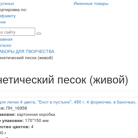
ускных
Именные товары
ортировка по:
лфавиту
ене
лавная
аталог
АБОРЫ ДЛЯ ТВОРЧЕСТВА
инетический песок (живой)
нетический песок (живой)
ля лепки 4 цвета, "Енот в пустыне", 480 г, 4 формочки, в баночках,
л:
ПН_16958
аковки:
картонная коробка
 упаковки:
170*150 мм
ство цветов:
4
0 г