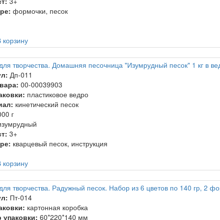
т:
3+
ре:
формочки, песок
 корзину
для творчества. Домашняя песочница "Изумрудный песок" 1 кг в ве
л:
Дп-011
вара:
00-00039903
аковки:
пластиковое ведро
иал:
кинетический песок
00 г
зумрудный
т:
3+
ре:
кварцевый песок, инструкция
 корзину
для творчества. Радужный песок. Набор из 6 цветов по 140 гр, 2 ф
л:
Пт-014
аковки:
картонная коробка
 упаковки:
60*220*140 мм