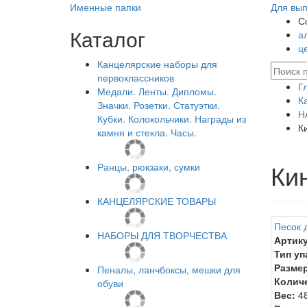
Именные папки
Для вып
С
Каталог
а
ц
Канцелярские наборы для
первоклассников
Г
Медали. Ленты. Дипломы.
К
Значки. Розетки. Статуэтки.
Н
Кубки. Колокольчики. Награды из
К
камня и стекла. Часы.
Ки
Ранцы, рюкзаки, сумки
КАНЦЕЛЯРСКИЕ ТОВАРЫ
Песок д
НАБОРЫ ДЛЯ ТВОРЧЕСТВА
Артику
Тип уп
Размер
Пеналы, ланчбоксы, мешки для
Количе
обуви
Вес:
48