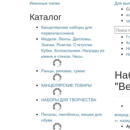
Именные папки
Для вып
С
Каталог
а
ц
Канцелярские наборы для
первоклассников
Г
Медали. Ленты. Дипломы.
К
Значки. Розетки. Статуэтки.
Н
Кубки. Колокольчики. Награды из
Н
камня и стекла. Часы.
На
Ранцы, рюкзаки, сумки
"В
КАНЦЕЛЯРСКИЕ ТОВАРЫ
НАБОРЫ ДЛЯ ТВОРЧЕСТВА
Пеналы, ланчбоксы, мешки для
вперед
обуви
← наза
А