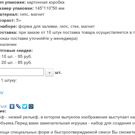
ип упаковки:
картонная коробка
азмер упаковки:
145*110*50 мм
атериал:
гипс, магнит
озраст:
5+
 наборе:
форма для заливки, гипс, стек, магнит
оставка:
при заказе от 10 штук поставка товара осуществляется в
роках поставки уточняйте у менеджера)
 наличии
птовые скидки:
 10 шт. - 95 руб.
 20 шт. - 85 руб.
шт.
 1 штуку:
ну
ться
ие:
ф - низкий рельеф, в котором выпуклое изображение выступает н
объема.Перед вами замечательная игрушка - набор для создания 
ощи специальных форм и быстроотверждаемой смеси Вы сможете л