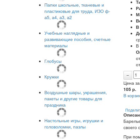
Т
Папки школьные, тканевые и
Р
пластиковые для труда, ИЗО ф-
М
а5, а4, а3, а2
В
В
Учебные наглядные и
Д
развивающие пособия, счетные
с
материалы
В
О
от
Глобусы
от
Кружки
Цена за
105
р.
Воздушные шары, украшения,
В корзи
пакеты и другие товары для
праздника
Подели
Описан
Настольные игры, игрушки и
Барелье
головоломки, пазлы
своего 
При пом