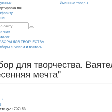
ускных
Именные товары
ортировка по:
лфавиту
ене
лавная
аталог
АБОРЫ ДЛЯ ТВОРЧЕСТВА
аборы с гипсом и ваятель
бор для творчества. Ваяте
есенняя мечта"
 →
д
ртикул:
707153