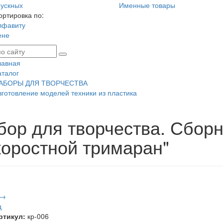
ускных
Именные товары
ортировка по:
лфавиту
ене
лавная
аталог
АБОРЫ ДЛЯ ТВОРЧЕСТВА
зготовление моделей техники из пластика
бор для творчества. Сбор
коростной тримаран"
 →
д
ртикул:
кр-006