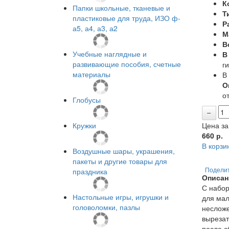
К
Папки школьные, тканевые и
Т
пластиковые для труда, ИЗО ф-
Р
а5, а4, а3, а2
М
В
Учебные наглядные и
В
развивающие пособия, счетные
г
материалы
В
О
от
Глобусы
Кружки
Цена за
660
р.
В корзи
Воздушные шары, украшения,
пакеты и другие товары для
праздника
Подели
Описан
С набор
Настольные игры, игрушки и
для мал
головоломки, пазлы
несложе
вырезат
после с