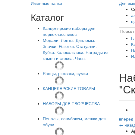
Именные папки
Для вып
С
Каталог
а
ц
Канцелярские наборы для
первоклассников
Г
Медали. Ленты. Дипломы.
К
Значки. Розетки. Статуэтки.
Н
Кубки. Колокольчики. Награды из
И
камня и стекла. Часы.
На
Ранцы, рюкзаки, сумки
"С
КАНЦЕЛЯРСКИЕ ТОВАРЫ
НАБОРЫ ДЛЯ ТВОРЧЕСТВА
Пеналы, ланчбоксы, мешки для
вперед
обуви
← наза
А