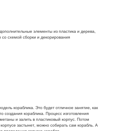
 дополнительные элементы из пластика и дерева,
я со схемой сборки и декорирования
дель кораблика. Это будет отличное занятие, как
ого создания кораблика. Процесс изготовления
сметаны и залить в пластиковый корпус. Потом
 корпусе застынет, можно собирать сам корабль. А
я проведения запуска корабля.