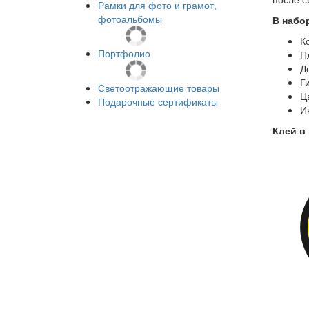
Рамки для фото и грамот,
фотоальбомы
В набо
К
Портфолио
П
Д
Г
Светоотражающие товары
Ц
Подарочные сертификаты
И
Клей в