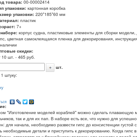
од товара:
00-00002414
ип упаковки:
картонная коробка
азмер упаковки:
220*185*60 мм
атериал:
пластик
озраст:
7+
 наборе:
корпус судна, пластиковые элементы для сборки модели,
ипс, цветная самоклеящаяся пленка для декорирования, инструкци
 наличии
птовые скидки:
 10 шт. - 465 руб.
шт.
 1 штуку:
ну
ться
ие:
ом "Изготовление моделей кораблей" можно сделать плавающую мо
ьчиков, так и для их пап. В наборе есть все, что нужно для успешн
н: для начала, необходимо развести гипс до консистенции густой 
ь необходимые детали и приступить к декорированию. Когда гипс в
борки, отправляться к ближайшему водоему или емкости с водой дл