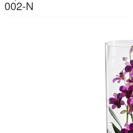
002-N