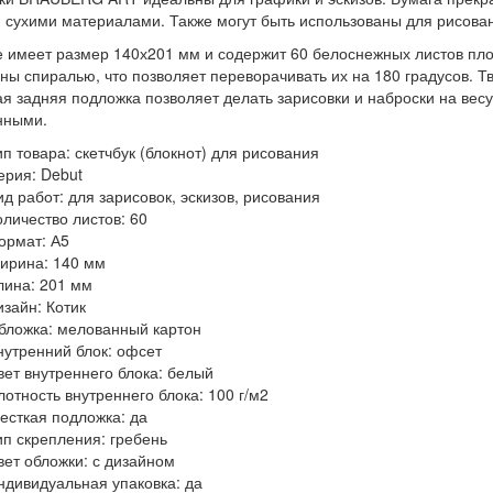
 сухими материалами. Также могут быть использованы для рисова
 имеет размер 140х201 мм и содержит 60 белоснежных листов плот
ны спиралью, что позволяет переворачивать их на 180 градусов.
ая задняя подложка позволяет делать зарисовки и наброски на весу.
нными.
ип товара: скетчбук (блокнот) для рисования
ерия: Debut
ид работ: для зарисовок, эскизов, рисования
оличество листов: 60
ормат: А5
ирина: 140 мм
лина: 201 мм
изайн: Котик
бложка: мелованный картон
нутренний блок: офсет
вет внутреннего блока: белый
лотность внутреннего блока: 100 г/м2
есткая подложка: да
ип скрепления: гребень
вет обложки: с дизайном
ндивидуальная упаковка: да