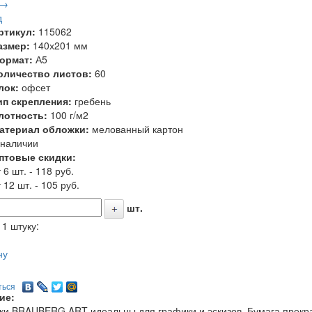
 →
д
ртикул:
115062
азмер:
140х201 мм
ормат:
А5
оличество листов:
60
лок:
офсет
ип скрепления:
гребень
лотность:
100 г/м2
атериал обложки:
мелованный картон
 наличии
птовые скидки:
 6 шт. - 118 руб.
 12 шт. - 105 руб.
шт.
 1 штуку:
ну
ться
ие:
ки BRAUBERG ART идеальны для графики и эскизов. Бумага прекр