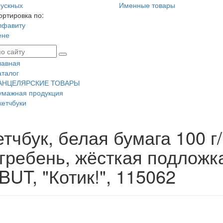
ускных
Именные товары
ортировка по:
лфавиту
ене
лавная
аталог
АНЦЕЛЯРСКИЕ ТОВАРЫ
умажная продукция
кетчбуки
тчбук, белая бумага 100 г
, гребень, жёсткая подло
UT, "Котик!", 115062