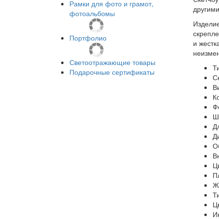
Рамки для фото и грамот,
другими
фотоальбомы
Изделие
скрепле
Портфолио
и жестк
неизме
Светоотражающие товары
Т
Подарочные сертификаты
С
В
К
Ф
Ш
Д
Д
О
В
Ц
П
Ж
Т
Ц
И