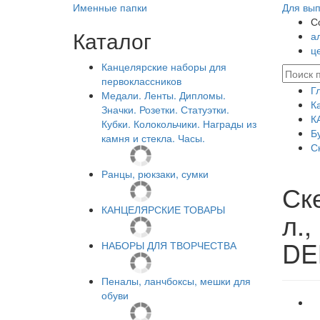
Именные папки
Для вып
С
Каталог
а
ц
Канцелярские наборы для
первоклассников
Г
Медали. Ленты. Дипломы.
К
Значки. Розетки. Статуэтки.
К
Кубки. Колокольчики. Награды из
Б
камня и стекла. Часы.
С
Ранцы, рюкзаки, сумки
Ске
КАНЦЕЛЯРСКИЕ ТОВАРЫ
л.
DEB
НАБОРЫ ДЛЯ ТВОРЧЕСТВА
Пеналы, ланчбоксы, мешки для
обуви