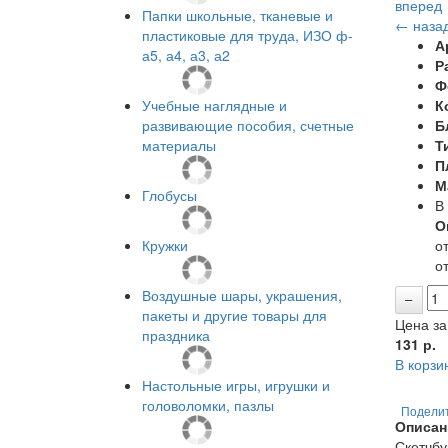
вперед
Папки школьные, тканевые и
← наза
пластиковые для труда, ИЗО ф-
А
а5, а4, а3, а2
Р
Ф
Учебные наглядные и
К
развивающие пособия, счетные
Б
материалы
Т
П
М
Глобусы
В
О
Кружки
от
от
Воздушные шары, украшения,
пакеты и другие товары для
Цена за
праздника
131
р.
В корзи
Настольные игры, игрушки и
головоломки, пазлы
Подели
Описан
Скетчбу