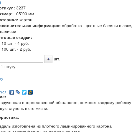
д
ртикул:
3237
азмер:
105*90 мм
атериал:
картон
ополнительная информация:
обработка - цветные блестки в лаке
 наличии
птовые скидки:
 10 шт. - 4 руб.
 100 шт. - 2 руб.
шт.
 1 штуку:
ну
ться
ие:
врученная в торжественной обстановке, поможет каждому ребенку 
ую ступень в его жизни.
еристика:
едаль изготовлена из плотного ламинированного картона
орошо держит форму, не деформируется