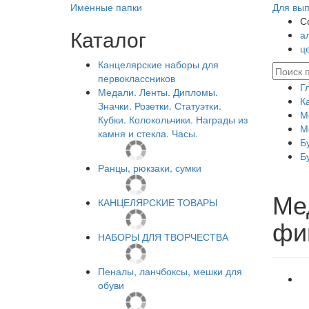
Именные папки
Для вып
С
Каталог
а
ц
Канцелярские наборы для
первоклассников
Г
Медали. Ленты. Дипломы.
К
Значки. Розетки. Статуэтки.
М
Кубки. Колокольчики. Награды из
М
камня и стекла. Часы.
Б
Б
Ранцы, рюкзаки, сумки
Ме
КАНЦЕЛЯРСКИЕ ТОВАРЫ
фи
НАБОРЫ ДЛЯ ТВОРЧЕСТВА
Пеналы, ланчбоксы, мешки для
обуви