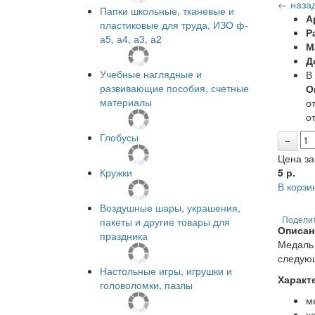
← наза
Папки школьные, тканевые и
А
пластиковые для труда, ИЗО ф-
Р
а5, а4, а3, а2
М
Д
Учебные наглядные и
В
развивающие пособия, счетные
О
материалы
от
от
Глобусы
Цена за
Кружки
5
р.
В корзи
Воздушные шары, украшения,
пакеты и другие товары для
Подели
Описан
праздника
Медаль 
следующ
Настольные игры, игрушки и
Характ
головоломки, пазлы
м
х