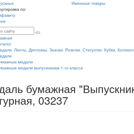
ускных
Именные товары
ортировка по:
лфавиту
ене
лавная
аталог
едали. Ленты. Дипломы. Значки. Розетки. Статуэтки. Кубки. Колокол
едали
умажные медали
умажные медали выпускникам 1-го класса
даль бумажная "Выпускник
гурная, 03237