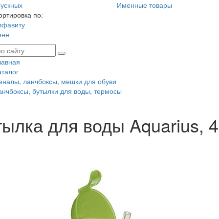
ускных
Именные товары
ортировка по:
лфавиту
ене
лавная
аталог
еналы, ланчбоксы, мешки для обуви
анчбоксы, бутылки для воды, термосы
тылка для воды Aquarius, 