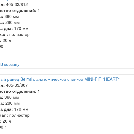
л:
405-33/812
ество отделений:
1
а:
360 мм
а:
280 мм
а дна:
170 мм
иал:
полиэстер
:
20 л
0 г
.
В корзину
ый ранец Belmil с анатомической спинкой MINI-FIT "HEART"
л:
405-33/807
ество отделений:
1
а:
360 мм
а:
280 мм
а дна:
170 мм
иал:
полиэстер
:
20 л
0 г