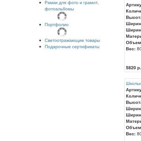
Рамки для фото и грамот,
Артику
фотоальбомы
Колич
Высот
Ширин
Портфолио
Ширин
Матер
Светоотражающие товары
Объем
Подарочные сертификаты
Вес:
80
5820 р
Школьн
Артику
Колич
Высот
Ширин
Ширин
Матер
Объем
Вес:
80