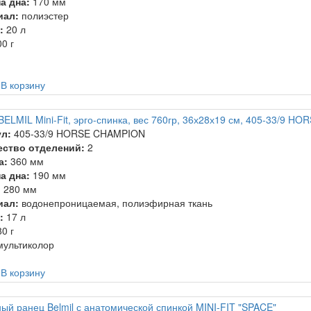
а дна:
170 мм
иал:
полиэстер
:
20 л
0 г
.
В корзину
BELMIL Mini-Fit, эрго-спинка, вес 760гр, 36х28х19 см, 405-33/9 
л:
405-33/9 HORSE CHAMPION
ество отделений:
2
а:
360 мм
а дна:
190 мм
:
280 мм
иал:
водонепроницаемая, полиэфирная ткань
:
17 л
0 г
ультиколор
.
В корзину
ый ранец Belmil с анатомической спинкой MINI-FIT "SPACE"