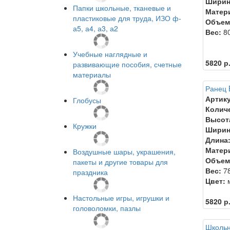
Ширин
Папки школьные, тканевые и
Матер
пластиковые для труда, ИЗО ф-
Объем
а5, а4, а3, а2
Вес:
80
Учебные наглядные и
5820 р
развивающие пособия, счетные
материалы
Ранец 
Артику
Глобусы
Колич
Высот
Кружки
Ширин
Длина
Матер
Воздушные шары, украшения,
Объем
пакеты и другие товары для
Вес:
78
праздника
Цвет:
м
Настольные игры, игрушки и
5820 р
головоломки, пазлы
Школьн