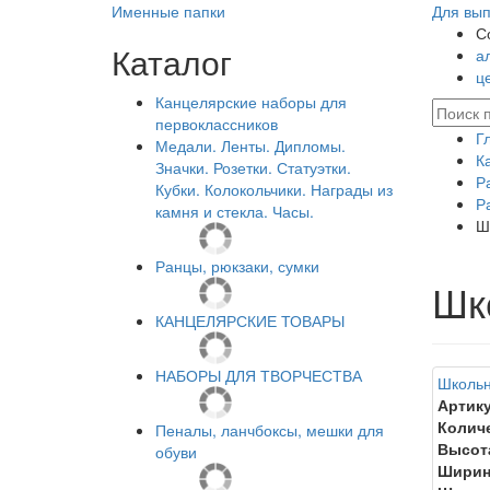
Именные папки
Для вып
С
Каталог
а
ц
Канцелярские наборы для
первоклассников
Г
Медали. Ленты. Дипломы.
К
Значки. Розетки. Статуэтки.
Р
Кубки. Колокольчики. Награды из
Р
камня и стекла. Часы.
Ш
Ранцы, рюкзаки, сумки
Шк
КАНЦЕЛЯРСКИЕ ТОВАРЫ
НАБОРЫ ДЛЯ ТВОРЧЕСТВА
Школьн
Артику
Колич
Пеналы, ланчбоксы, мешки для
Высот
обуви
Ширин