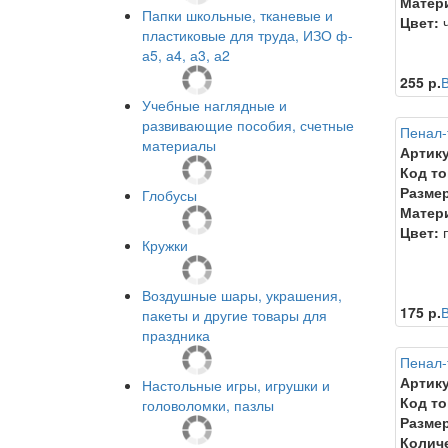
Матер
Папки школьные, тканевые и
Цвет:
ч
пластиковые для труда, ИЗО ф-
а5, а4, а3, а2
255 р.
В
Учебные наглядные и
развивающие пособия, счетные
Пенал-
материалы
Артику
Код то
Размер
Глобусы
Матер
Цвет:
п
Кружки
Воздушные шары, украшения,
175 р.
В
пакеты и другие товары для
праздника
Пенал-
Артику
Настольные игры, игрушки и
Код то
головоломки, пазлы
Размер
Колич