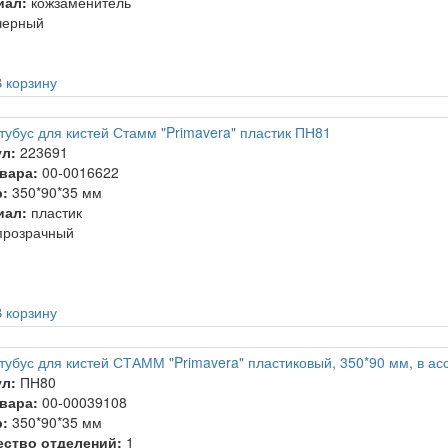
иал:
кожзаменитель
ерный
 корзину
тубус для кистей Стамм "Primavera" пластик ПН81
л:
223691
вара:
00-0016622
:
350*90*35 мм
иал:
пластик
розрачный
 корзину
тубус для кистей СТАММ "Primavera" пластиковый, 350*90 мм, в ас
л:
ПН80
вара:
00-00039108
:
350*90*35 мм
ество отделений:
1