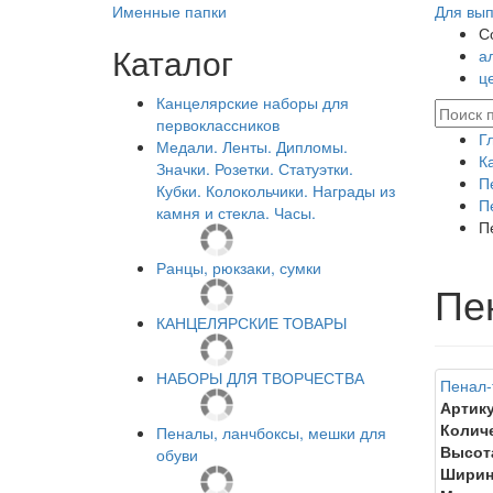
Именные папки
Для вып
С
Каталог
а
ц
Канцелярские наборы для
первоклассников
Г
Медали. Ленты. Дипломы.
К
Значки. Розетки. Статуэтки.
П
Кубки. Колокольчики. Награды из
П
камня и стекла. Часы.
П
Ранцы, рюкзаки, сумки
Пе
КАНЦЕЛЯРСКИЕ ТОВАРЫ
НАБОРЫ ДЛЯ ТВОРЧЕСТВА
Пенал-
Артику
Колич
Пеналы, ланчбоксы, мешки для
Высот
обуви
Ширин