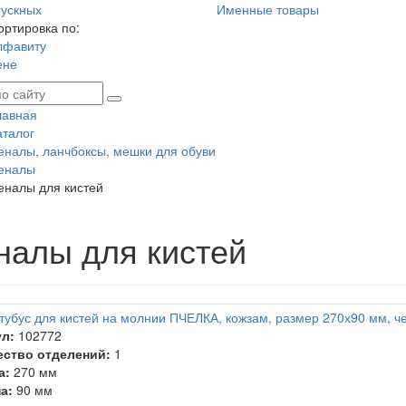
ускных
Именные товары
ортировка по:
лфавиту
ене
лавная
аталог
еналы, ланчбоксы, мешки для обуви
еналы
еналы для кистей
налы для кистей
тубус для кистей на молнии ПЧЕЛКА, кожзам, размер 270х90 мм, ч
л:
102772
ество отделений:
1
а:
270 мм
а:
90 мм