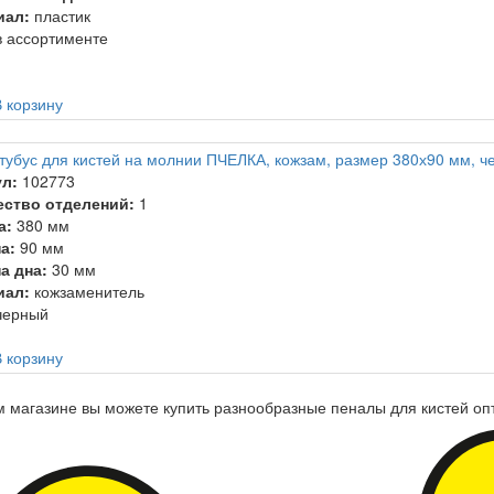
иал:
пластик
 ассортименте
 корзину
тубус для кистей на молнии ПЧЕЛКА, кожзам, размер 380х90 мм, ч
л:
102773
ество отделений:
1
а:
380 мм
а:
90 мм
а дна:
30 мм
иал:
кожзаменитель
ерный
 корзину
 магазине вы можете купить разнообразные пеналы для кистей опт