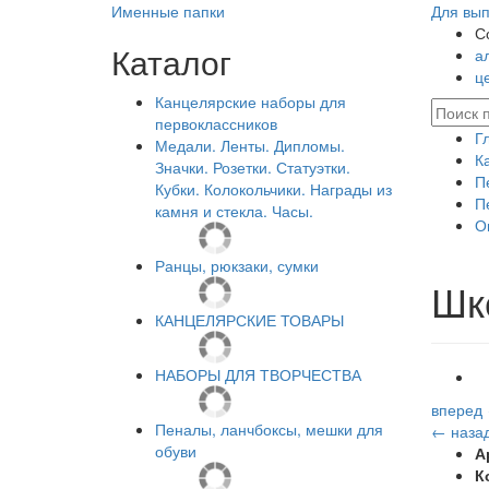
Именные папки
Для вып
С
Каталог
а
ц
Канцелярские наборы для
первоклассников
Г
Медали. Ленты. Дипломы.
К
Значки. Розетки. Статуэтки.
П
Кубки. Колокольчики. Награды из
П
камня и стекла. Часы.
О
Ранцы, рюкзаки, сумки
Шк
КАНЦЕЛЯРСКИЕ ТОВАРЫ
НАБОРЫ ДЛЯ ТВОРЧЕСТВА
вперед
Пеналы, ланчбоксы, мешки для
← наза
обуви
А
К