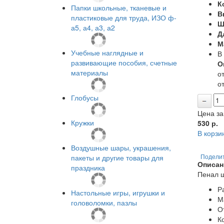
К
Папки школьные, тканевые и
В
пластиковые для труда, ИЗО ф-
Ш
а5, а4, а3, а2
Д
М
Учебные наглядные и
В
развивающие пособия, счетные
О
материалы
от
от
Глобусы
Цена за
Кружки
530
р.
В корзи
Воздушные шары, украшения,
пакеты и другие товары для
Подели
Описан
праздника
Пенал 
Р
Настольные игры, игрушки и
М
головоломки, пазлы
О
К