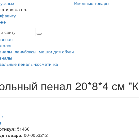
ускных
Именные товары
ортировка по:
лфавиту
ене
лавная
аталог
еналы, ланчбоксы, мешки для обуви
еналы
вальные пеналы-косметичка
ольный пенал 20*8*4 см "
 →
д
ртикул:
51466
од товара:
00-0053212