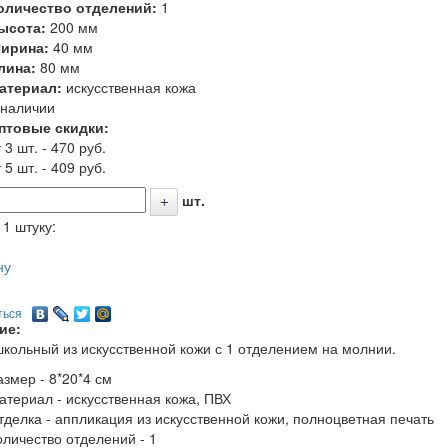
оличество отделений:
1
ысота:
200 мм
ирина:
40 мм
лина:
80 мм
атериал:
искусственная кожа
 наличии
птовые скидки:
 3 шт. - 470 руб.
 5 шт. - 409 руб.
шт.
 1 штуку:
ну
ться
ие:
школьный из
искусственной кожи
с 1 отделением на молнии.
азмер - 8*20*4 см
атериал - искусственная кожа, ПВХ
тделка - аппликация из искусственной кожи, полноцветная печать
оличество отделений - 1