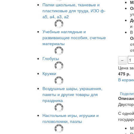
М
Папки школьные, тканевые и
О
пластиковые для труда, ИЗО ф-
у
а5, а4, а3, а2
Д
и
Учебные наглядные и
В
развивающие пособия, счетные
О
материалы
от
от
Глобусы
Цена за
Кружки
475
р.
В корзи
Воздушные шары, украшения,
пакеты и другие товары для
Подели
Описан
праздника
Двустор
С одной
Настольные игры, игрушки и
государ
головоломки, пазлы
М
Р