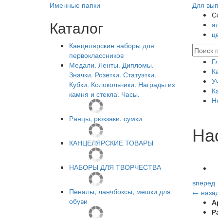
Именные папки
Для вып
С
Каталог
а
ц
Канцелярские наборы для
первоклассников
Г
Медали. Ленты. Дипломы.
К
Значки. Розетки. Статуэтки.
У
Кубки. Колокольчики. Награды из
К
камня и стекла. Часы.
Н
Ранцы, рюкзаки, сумки
На
КАНЦЕЛЯРСКИЕ ТОВАРЫ
НАБОРЫ ДЛЯ ТВОРЧЕСТВА
вперед
Пеналы, ланчбоксы, мешки для
← наза
обуви
А
Р