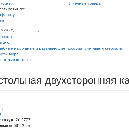
ускных
Именные товары
ортировка по:
лфавиту
ене
лавная
аталог
чебные наглядные и развивающие пособия, счетные материалы
арты мира
астольные карты
стольная двухсторонняя ка
 →
д
ртикул:
GT2777
азмер:
59*42 см