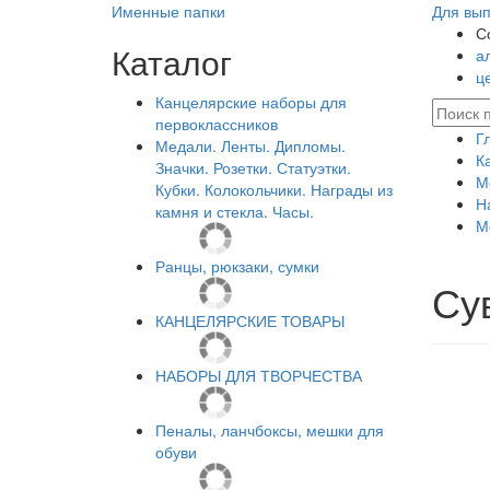
Именные папки
Для вып
С
Каталог
а
ц
Канцелярские наборы для
первоклассников
Г
Медали. Ленты. Дипломы.
К
Значки. Розетки. Статуэтки.
М
Кубки. Колокольчики. Награды из
Н
камня и стекла. Часы.
М
Ранцы, рюкзаки, сумки
Су
КАНЦЕЛЯРСКИЕ ТОВАРЫ
НАБОРЫ ДЛЯ ТВОРЧЕСТВА
Пеналы, ланчбоксы, мешки для
обуви