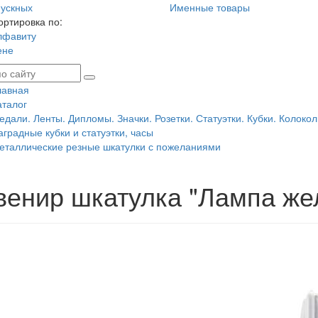
ускных
Именные товары
ортировка по:
лфавиту
ене
лавная
аталог
едали. Ленты. Дипломы. Значки. Розетки. Статуэтки. Кубки. Колокол
аградные кубки и статуэтки, часы
еталлические резные шкатулки с пожеланиями
венир шкатулка "Лампа же