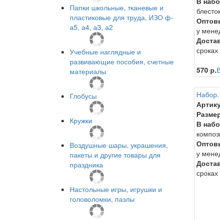
В набо
Папки школьные, тканевые и
блесто
пластиковые для труда, ИЗО ф-
Оптов
а5, а4, а3, а2
у мене
Достав
сроках
Учебные наглядные и
развивающие пособия, счетные
570 р.
В
материалы
Набор.
Глобусы
Артику
Размер
Кружки
В набо
композ
Оптов
Воздушные шары, украшения,
у мене
пакеты и другие товары для
Достав
праздника
сроках
Настольные игры, игрушки и
головоломки, пазлы