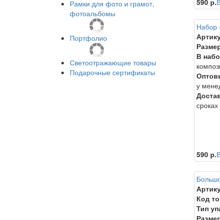
590 р.
В
Рамки для фото и грамот,
фотоальбомы
Набор 
Артику
Портфолио
Размер
В набо
Светоотражающие товары
композ
Подарочные сертификаты
Оптов
у мене
Достав
сроках
590 р.
В
Большо
Артику
Код то
Тип уп
Размер