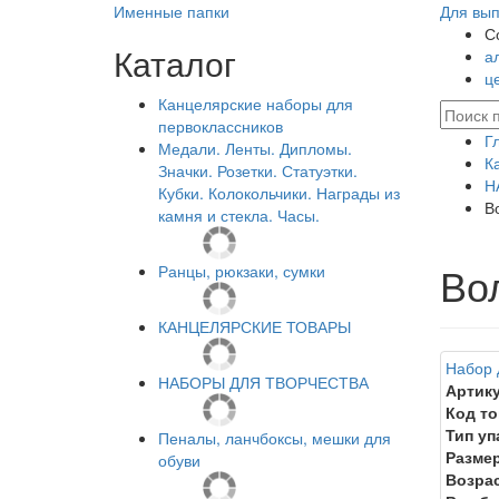
Именные папки
Для вып
С
Каталог
а
ц
Канцелярские наборы для
первоклассников
Г
Медали. Ленты. Дипломы.
К
Значки. Розетки. Статуэтки.
Н
Кубки. Колокольчики. Награды из
В
камня и стекла. Часы.
Во
Ранцы, рюкзаки, сумки
КАНЦЕЛЯРСКИЕ ТОВАРЫ
Набор 
НАБОРЫ ДЛЯ ТВОРЧЕСТВА
Артику
Код то
Тип уп
Пеналы, ланчбоксы, мешки для
Размер
обуви
Возрас