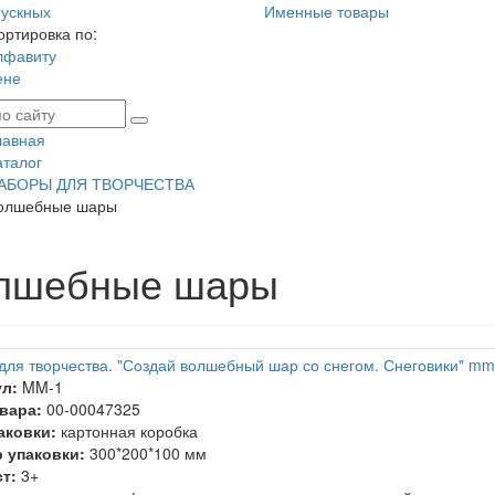
ускных
Именные товары
ортировка по:
лфавиту
ене
лавная
аталог
АБОРЫ ДЛЯ ТВОРЧЕСТВА
олшебные шары
лшебные шары
для творчества. "Создай волшебный шар со снегом. Снеговики" mm
л:
MM-1
вара:
00-00047325
аковки:
картонная коробка
 упаковки:
300*200*100 мм
т:
3+