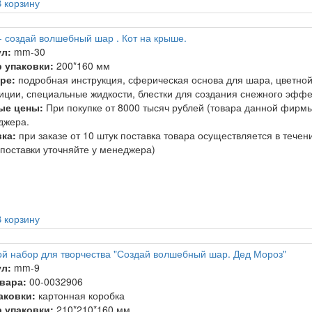
 корзину
- создай волшебный шар . Кот на крыше.
л:
mm-30
 упаковки:
200*160 мм
ре:
подробная инструкция, сферическая основа для шара, цветной 
иции, специальные жидкости, блестки для создания снежного эффе
ые цены:
При покупке от 8000 тысяч рублей (товара данной фирмы
джера.
ка:
при заказе от 10 штук поставка товара осуществляется в тече
 поставки уточняйте у менеджера)
 корзину
й набор для творчества "Создай волшебный шар. Дед Мороз"
л:
mm-9
вара:
00-0032906
аковки:
картонная коробка
 упаковки:
210*210*160 мм