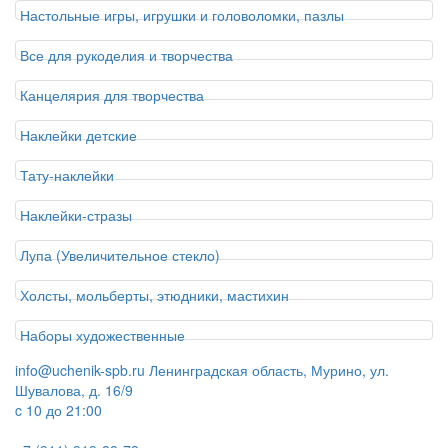
Настольные игры, игрушки и головоломки, пазлы
Все для рукоделия и творчества
Канцелярия для творчества
Наклейки детские
Тату-наклейки
Наклейки-стразы
Лупа (Увеличительное стекло)
Холсты, мольберты, этюдники, мастихин
Наборы художественные
info@uchenik-spb.ru
Ленинградская область, Мурино, ул.
Шувалова, д. 16/9
c 10 до 21:00