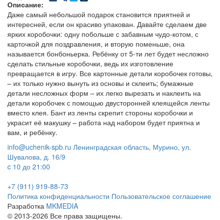
Описание:
Даже самый небольшой подарок становится приятней и
интересней, если он красиво упакован. Давайте сделаем две
ярких коробочки: одну побольше с забавным чудо-котом, с
карточкой для поздравления, и вторую поменьше, она
называется бонбоньерка. Ребёнку от 5-ти лет будет несложно
сделать стильные коробочки, ведь их изготовление
превращается в игру. Все картонные детали коробочек готовы,
– их только нужно вынуть из основы и склеить; бумажные
детали несложных форм – их легко вырезать и наклеить на
детали коробочек с помощью двусторонней клеящейся ленты
вместо клея. Бант из ленты скрепит стороны коробочки и
украсит её макушку – работа над набором будет приятна и
вам, и ребёнку.
info@uchenik-spb.ru
Ленинградская область, Мурино, ул.
Шувалова, д. 16/9
c 10 до 21:00
+7 (911) 919-88-73
Политика конфиденциальности
Пользовательское соглашение
Разработка
MKMEDIA
© 2013-2026 Все права защищены.