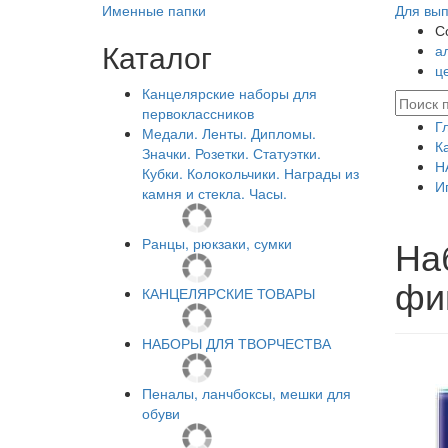
Именные папки
Для вып
С
Каталог
а
ц
Канцелярские наборы для
первоклассников
Г
Медали. Ленты. Дипломы.
К
Значки. Розетки. Статуэтки.
Н
Кубки. Колокольчики. Награды из
И
камня и стекла. Часы.
На
Ранцы, рюкзаки, сумки
фи
КАНЦЕЛЯРСКИЕ ТОВАРЫ
НАБОРЫ ДЛЯ ТВОРЧЕСТВА
Пеналы, ланчбоксы, мешки для
обуви