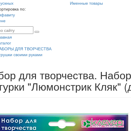
ускных
Именные товары
ортировка по:
лфавиту
ене
лавная
аталог
АБОРЫ ДЛЯ ТВОРЧЕСТВА
грушки своими руками
бор для творчества. Набор
гурки "Люмонстрик Кляк" (