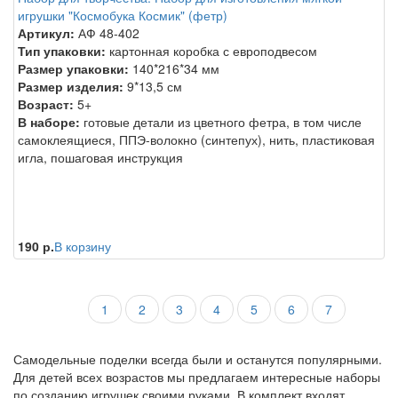
игрушки "Космобука Космик" (фетр)
Артикул:
АФ 48-402
Тип упаковки:
картонная коробка с европодвесом
Размер упаковки:
140*216*34 мм
Размер изделия:
9*13,5 см
Возраст:
5+
В наборе:
готовые детали из цветного фетра, в том числе
самоклеящиеся, ППЭ-волокно (синтепух), нить, пластиковая
игла, пошаговая инструкция
190 р.
В корзину
1
2
3
4
5
6
7
Самодельные поделки всегда были и останутся популярными.
Для детей всех возрастов мы предлагаем интересные наборы
по созданию игрушек своими руками. В комплект входят