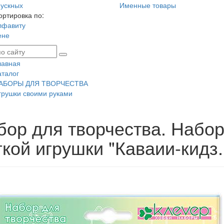
ускных
Именные товары
ортировка по:
лфавиту
ене
лавная
аталог
АБОРЫ ДЛЯ ТВОРЧЕСТВА
грушки своими руками
бор для творчества. Набор
кой игрушки "Каваии-кидз.