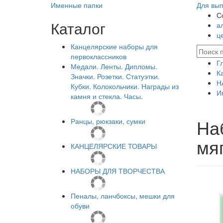
Именные папки
Для вып
С
Каталог
а
ц
Канцелярские наборы для
первоклассников
Г
Медали. Ленты. Дипломы.
К
Значки. Розетки. Статуэтки.
Н
Кубки. Колокольчики. Награды из
И
камня и стекла. Часы.
На
Ранцы, рюкзаки, сумки
мяг
КАНЦЕЛЯРСКИЕ ТОВАРЫ
НАБОРЫ ДЛЯ ТВОРЧЕСТВА
Пеналы, ланчбоксы, мешки для
обуви