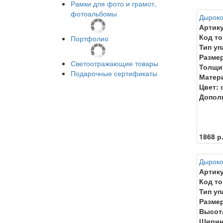
Рамки для фото и грамот,
фотоальбомы
Дыроко
Артику
Код то
Портфолио
Тип уп
Размер
Светоотражающие товары
Толщи
Подарочные сертификаты
Матер
Цвет:
в
Допол
1868 р
Дыроко
Артику
Код то
Тип уп
Размер
Высот
Ширин