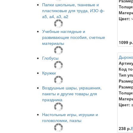
Размер
Папки школьные, тканевые и
Толщи
пластиковые для труда, ИЗО ф-
Матер
а5, а4, а3, а2
Цвет:
ч
Учебные наглядные и
развивающие пособия, счетные
1099 р
материалы
Дырокол
Глобусы
Артику
Код то
Кружки
Тип уп
Размер
Размер
Воздушные шары, украшения,
Толщи
пакеты и другие товары для
Матер
праздника
Цвет:
в
Настольные игры, игрушки и
головоломки, пазлы
238 р.
В