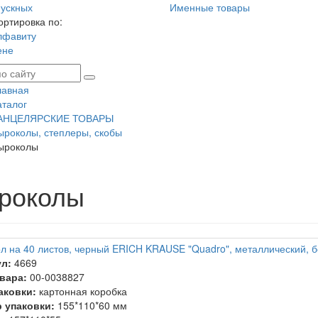
ускных
Именные товары
ортировка по:
лфавиту
ене
лавная
аталог
АНЦЕЛЯРСКИЕ ТОВАРЫ
ыроколы, степлеры, скобы
ыроколы
роколы
л на 40 листов, черный ERICH KRAUSE "Quadro", металлический, 
л:
4669
вара:
00-0038827
аковки:
картонная коробка
 упаковки:
155*110*60 мм