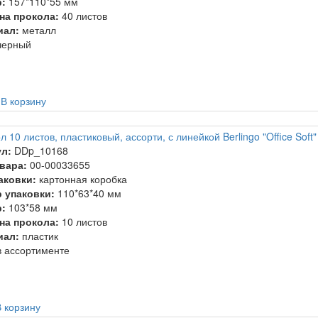
:
157*110*55 мм
на прокола:
40 листов
иал:
металл
ерный
.
В корзину
 10 листов, пластиковый, ассорти, с линейкой Berlingo "Office Soft"
л:
DDp_10168
вара:
00-00033655
аковки:
картонная коробка
 упаковки:
110*63*40 мм
:
103*58 мм
на прокола:
10 листов
иал:
пластик
 ассортименте
 корзину