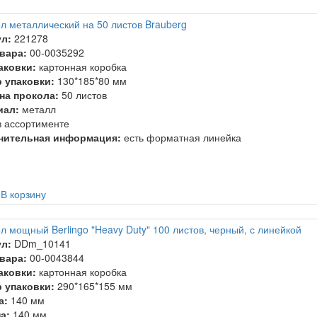
л металлический на 50 листов Brauberg
л:
221278
вара:
00-0035292
аковки:
картонная коробка
 упаковки:
130*185*80 мм
на прокола:
50 листов
иал:
металл
 ассортименте
нительная информация:
есть форматная линейка
.
В корзину
л мощный Berlingo "Heavy Duty" 100 листов, черный, с линейкой
л:
DDm_10141
вара:
00-0043844
аковки:
картонная коробка
 упаковки:
290*165*155 мм
а:
140 мм
а:
140 мм