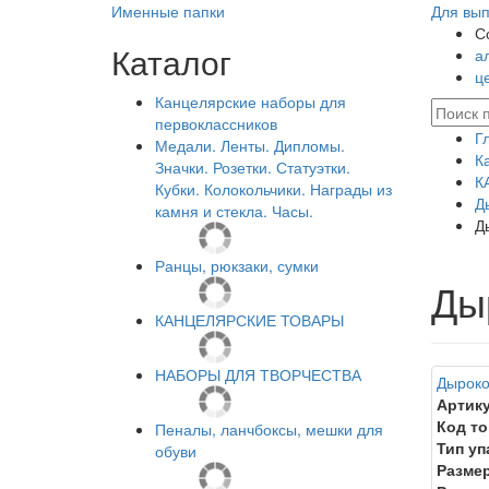
Именные папки
Для вып
С
Каталог
а
ц
Канцелярские наборы для
первоклассников
Г
Медали. Ленты. Дипломы.
К
Значки. Розетки. Статуэтки.
К
Кубки. Колокольчики. Награды из
Д
камня и стекла. Часы.
Д
Ранцы, рюкзаки, сумки
Ды
КАНЦЕЛЯРСКИЕ ТОВАРЫ
НАБОРЫ ДЛЯ ТВОРЧЕСТВА
Дыроко
Артику
Код то
Пеналы, ланчбоксы, мешки для
Тип уп
обуви
Размер