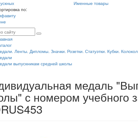
ускных
Именные товары
ортировка по:
лфавиту
ене
лавная
аталог
едали. Ленты. Дипломы. Значки. Розетки. Статуэтки. Кубки. Колокол
едали
едали выпускникам средней школы
дивидуальная медаль "Вып
олы" с номером учебного 
RUS453