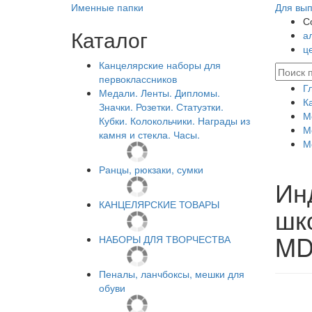
Именные папки
Для вып
С
Каталог
а
ц
Канцелярские наборы для
первоклассников
Г
Медали. Ленты. Дипломы.
К
Значки. Розетки. Статуэтки.
М
Кубки. Колокольчики. Награды из
М
камня и стекла. Часы.
М
Ранцы, рюкзаки, сумки
Ин
КАНЦЕЛЯРСКИЕ ТОВАРЫ
шк
MD
НАБОРЫ ДЛЯ ТВОРЧЕСТВА
Пеналы, ланчбоксы, мешки для
обуви