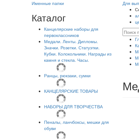
Именные папки
Для вып
С
Каталог
а
ц
Канцелярские наборы для
первоклассников
Г
Медали. Ленты. Дипломы.
К
Значки. Розетки. Статуэтки.
М
Кубки. Колокольчики. Награды из
М
камня и стекла. Часы.
М
Ранцы, рюкзаки, сумки
Ме
КАНЦЕЛЯРСКИЕ ТОВАРЫ
НАБОРЫ ДЛЯ ТВОРЧЕСТВА
Пеналы, ланчбоксы, мешки для
обуви