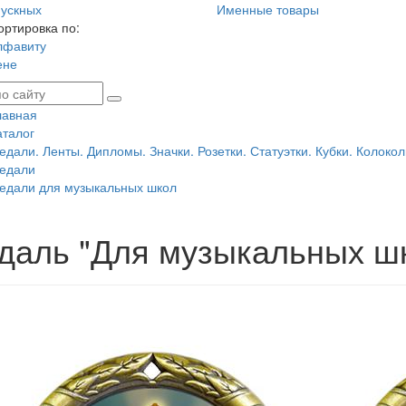
ускных
Именные товары
ортировка по:
лфавиту
ене
лавная
аталог
едали. Ленты. Дипломы. Значки. Розетки. Статуэтки. Кубки. Колокол
едали
едали для музыкальных школ
даль "Для музыкальных ш