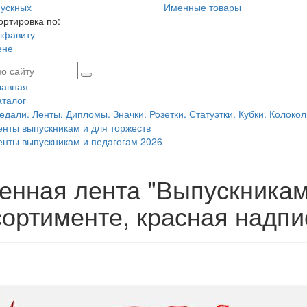
ускных
Именные товары
ортировка по:
лфавиту
ене
лавная
аталог
едали. Ленты. Дипломы. Значки. Розетки. Статуэтки. Кубки. Колокол
енты выпускникам и для торжеств
енты выпускникам и педагогам 2026
енная лента "Выпускникам 
сортименте, красная надпи