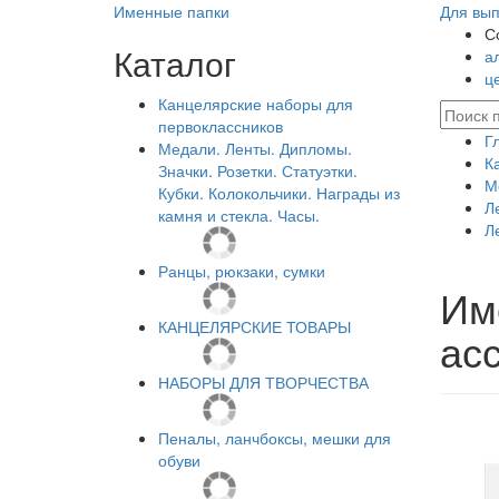
Именные папки
Для вып
С
Каталог
а
ц
Канцелярские наборы для
первоклассников
Г
Медали. Ленты. Дипломы.
К
Значки. Розетки. Статуэтки.
М
Кубки. Колокольчики. Награды из
Л
камня и стекла. Часы.
Л
Ранцы, рюкзаки, сумки
Им
КАНЦЕЛЯРСКИЕ ТОВАРЫ
ас
НАБОРЫ ДЛЯ ТВОРЧЕСТВА
Пеналы, ланчбоксы, мешки для
обуви