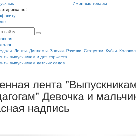
ускных
Именные товары
ортировка по:
лфавиту
ене
лавная
аталог
едали. Ленты. Дипломы. Значки. Розетки. Статуэтки. Кубки. Колокол
енты выпускникам и для торжеств
енты выпускникам детских садов
енная лента "Выпускникам 
дагогам" Девочка и мальчи
асная надпись