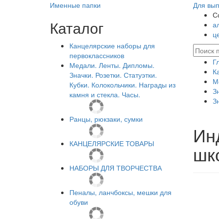
Именные папки
Для вып
С
Каталог
а
ц
Канцелярские наборы для
первоклассников
Г
Медали. Ленты. Дипломы.
К
Значки. Розетки. Статуэтки.
М
Кубки. Колокольчики. Награды из
З
камня и стекла. Часы.
З
Ранцы, рюкзаки, сумки
Ин
КАНЦЕЛЯРСКИЕ ТОВАРЫ
шк
НАБОРЫ ДЛЯ ТВОРЧЕСТВА
Пеналы, ланчбоксы, мешки для
обуви