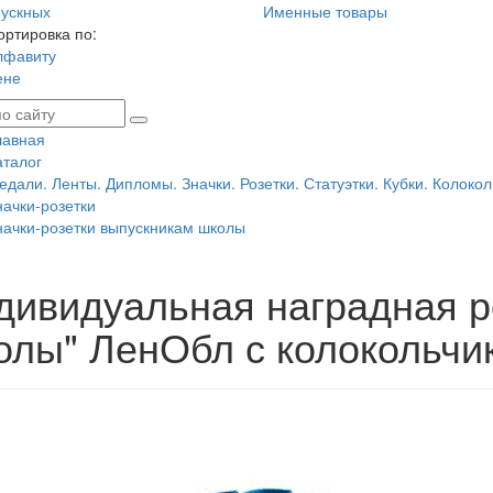
ускных
Именные товары
ортировка по:
лфавиту
ене
лавная
аталог
едали. Ленты. Дипломы. Значки. Розетки. Статуэтки. Кубки. Колокол
начки-розетки
начки-розетки выпускникам школы
дивидуальная наградная р
олы" ЛенОбл с колокольчи