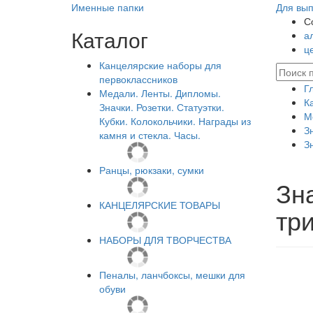
Именные папки
Для вып
С
Каталог
а
ц
Канцелярские наборы для
первоклассников
Г
Медали. Ленты. Дипломы.
К
Значки. Розетки. Статуэтки.
М
Кубки. Колокольчики. Награды из
З
камня и стекла. Часы.
З
Ранцы, рюкзаки, сумки
Зн
КАНЦЕЛЯРСКИЕ ТОВАРЫ
тр
НАБОРЫ ДЛЯ ТВОРЧЕСТВА
Пеналы, ланчбоксы, мешки для
обуви