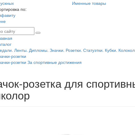
ускных
Именные товары
ортировка по:
лфавиту
ене
лавная
аталог
едали. Ленты. Дипломы. Значки. Розетки. Статуэтки. Кубки. Колокол
начки-розетки
начки-розетки За спортивные достижения
ачок-розетка для спортивн
иколор