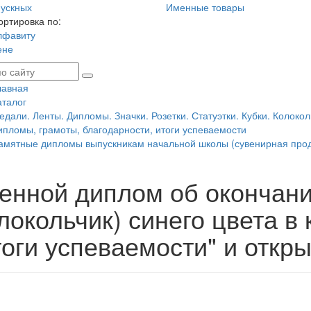
ускных
Именные товары
ортировка по:
лфавиту
ене
лавная
аталог
едали. Ленты. Дипломы. Значки. Розетки. Статуэтки. Кубки. Колокол
ипломы, грамоты, благодарности, итоги успеваемости
амятные дипломы выпускникам начальной школы (сувенирная прод
енной диплом об окончан
локольчик) синего цвета в
тоги успеваемости" и откр