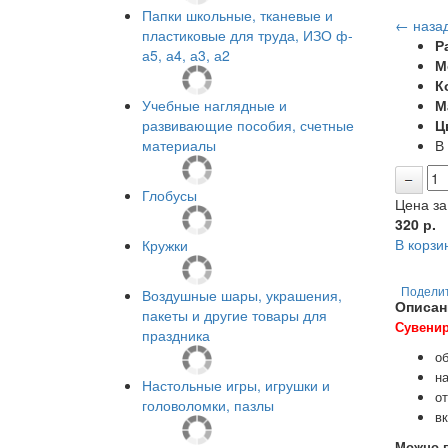
Папки школьные, тканевые и
← наза
пластиковые для труда, ИЗО ф-
Р
а5, а4, а3, а2
М
К
Учебные наглядные и
М
развивающие пособия, счетные
Ц
материалы
В
Глобусы
Цена за
320
р.
В корзи
Кружки
Подели
Воздушные шары, украшения,
Описан
пакеты и другие товары для
Сувенир
праздника
об
на
Настольные игры, игрушки и
от
головоломки, пазлы
вк
Можно в