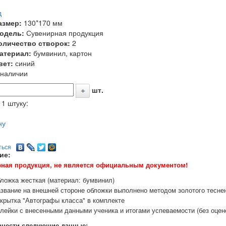
д
азмер:
130*170 мм
одель:
Сувенирная продукция
оличество створок:
2
атериал:
бумвинил, картон
вет:
синий
 наличии
шт.
 1 штуку:
ну
ться
ие:
ная продукция, не является официальным документом!
ложка жесткая (материал: бумвинил)
звание на внешней стороне обложки выполнено методом золотого тесне
крытка "Автографы класса" в комплекте
лейки с внесенными данными ученика и итогами успеваемости (без оцено
нести следующие данные: