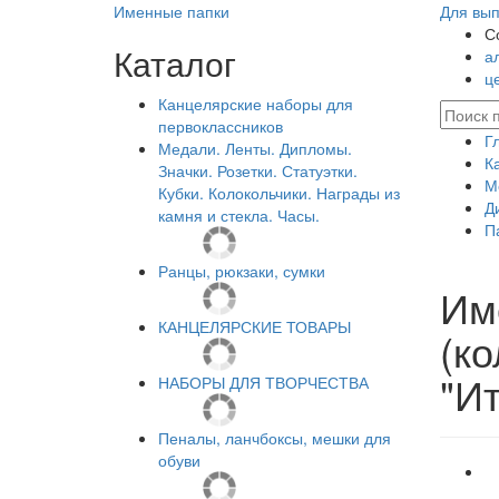
Именные папки
Для вып
С
Каталог
а
ц
Канцелярские наборы для
первоклассников
Г
Медали. Ленты. Дипломы.
К
Значки. Розетки. Статуэтки.
М
Кубки. Колокольчики. Награды из
Д
камня и стекла. Часы.
П
Ранцы, рюкзаки, сумки
Им
КАНЦЕЛЯРСКИЕ ТОВАРЫ
(ко
"И
НАБОРЫ ДЛЯ ТВОРЧЕСТВА
Пеналы, ланчбоксы, мешки для
обуви