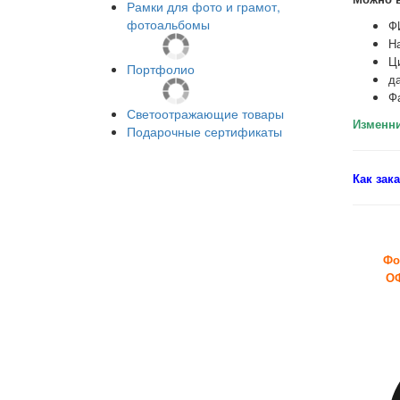
Рамки для фото и грамот,
фотоальбомы
Ф
Н
Ц
Портфолио
д
Ф
Светоотражающие товары
Изменни
Подарочные сертификаты
Как зак
Фо
ОФ