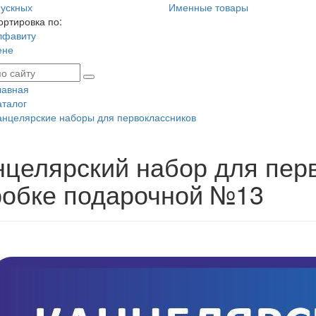
ускных
Именные товары
ортировка по:
лфавиту
ене
лавная
аталог
анцелярские наборы для первоклассников
нцелярский набор для пер
робке подарочной №13